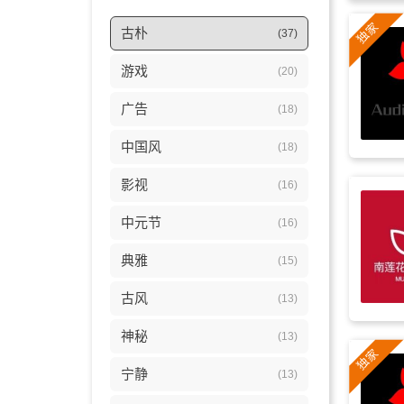
古朴
(37)
游戏
(20)
广告
(18)
中国风
(18)
影视
(16)
中元节
(16)
典雅
(15)
古风
(13)
神秘
(13)
宁静
(13)