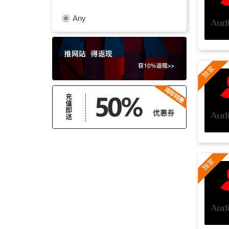
Any
纪录片
(9)
放松
(9)
古琴
(8)
唯美
(7)
平静
(7)
箫
(7)
重阳节
(6)
抒情
(6)
古装
(5)
冥想
(5)