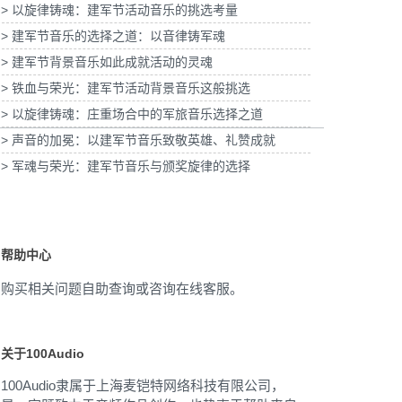
> 以旋律铸魂：建军节活动音乐的挑选考量
青浦分公司宣传项目提供
为2
乐版权
> 建军节音乐的选择之道：以音律铸军魂
为宝武集团二十四节气清明项目提供音乐版权
> 建军节背景音乐如此成就活动的灵魂
> 铁血与荣光：建军节活动背景音乐这般挑选
> 以旋律铸魂：庄重场合中的军旅音乐选择之道
> 声音的加冕：以建军节音乐致敬英雄、礼赞成就
> 军魂与荣光：建军节音乐与颁奖旋律的选择
帮助中心
购买相关问题自助查询或咨询在线客服。
关于100Audio
100Audio隶属于上海麦铠特网络科技有限公司，