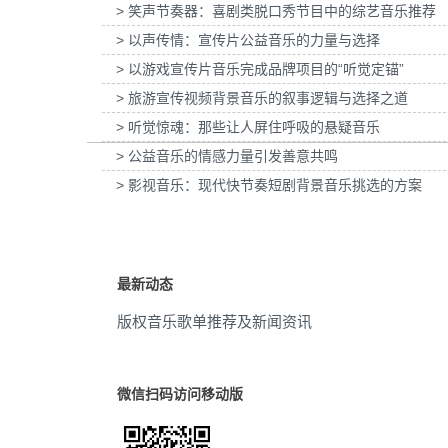
> 笑声节奏器：喜剧类脱口秀节目中的综艺音乐推荐
欧莱雅-YSL LIBRE「自由之水」妇女节宣
为张家口京西智行科技BWI媒体3D
叙事
(2)
传项目提供音乐版权
> 以声传情：宣传片公益音乐的力量与选择
项目提供音乐版权
> 以游戏宣传片音乐完成品牌项目的“听觉定锚”
东方
(2)
> 旅游宣传视频背景音乐的叙事逻辑与选择之道
钢琴
(2)
> 听觉惊魂：那些让人屏住呼吸的悬疑音乐
> 公益音乐的情感力量引发善意共鸣
风景
(2)
> 影视音乐：现代快节奏短剧背景音乐挑选的方案
幽静
(2)
寺庙
(2)
最新动态
忧愁
(2)
版权音乐歌单推荐及新闻资讯
古韵
(2)
埙
(2)
微信扫码访问移动版
古装
(1)