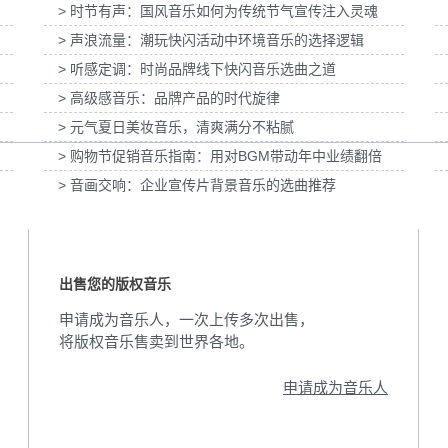
> 时节有声：国风音乐如何为传统节气宣传注入灵魂
动画科普
为伊利宫酪中规格奶皮子酸奶TVC拍摄提供音
为国泰海通证券上海
> 声浪流量：潮玩快闪活动中环境音乐的选择逻辑
乐版权
音
> 听感定调：时尚品牌线下快闪音乐选曲之道
> 高级感音乐：品牌产品的时代旋律
> 元气夏日美妆音乐，清爽满分不粘腻
> 购物节促销音乐指南：用对BGM带动年中业绩翻倍
> 音画交响：企业宣传片背景音乐的选曲推荐
出售您的版权音乐
申请成为音乐人，一次上传多次出售，
将版权音乐售卖到世界各地。
申请成为音乐人