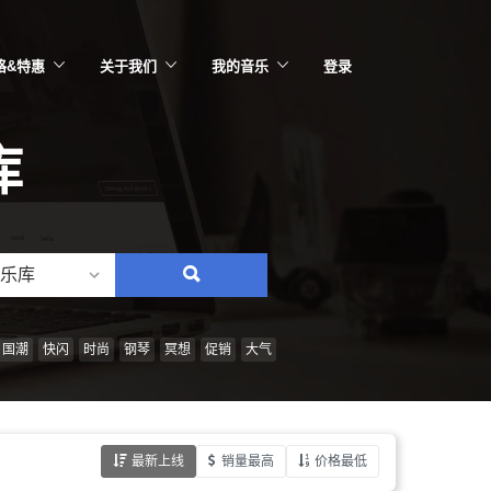
格&特惠
关于我们
我的音乐
登录
库
乐库
搜
索：
情
国潮
快闪
时尚
钢琴
冥想
促销
大气
绪、
风
格、
最新上线
销量最高
价格最低
乐