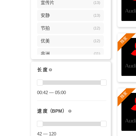
宣传片
(13)
安静
(13)
节拍
(12)
优美
(12)
非洲
(11)
中国
(11)
长 度
鼓
(11)
草原
00:42 — 05:00
(11)
古筝
(11)
速 度（BPM）
打击乐
(11)
节奏
(11)
42 — 120