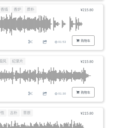
器、
香插
香炉
质朴
¥215.80
文
件
编
号...
购物车
01:53
国风
纪录片
¥215.80
购物车
01:30
野性
古朴
草原
¥215.80