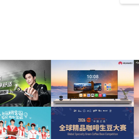
民族乐器
(5)
琵琶
(5)
舒缓
(5)
氛围
(3)
七夕节
(3)
沉思
(3)
主界面
(3)
仙侠
(3)
悠扬
(3)
回忆
(3)
民族
(3)