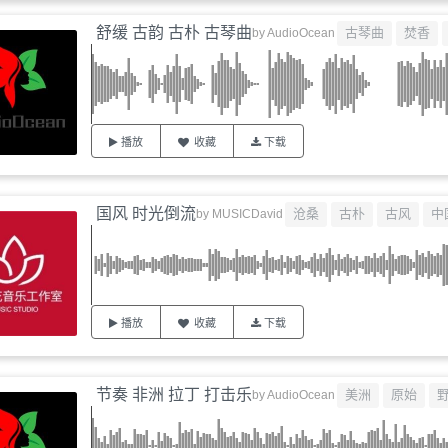
舒缓 古韵 古朴 古琴曲
古琴曲
焚香
by
AudioOcean
播放
收藏
下载
国风 时光倒流
沧桑
古朴
古风
中
by
MUSICDavid
播放
收藏
下载
节奏 非洲 拉丁 打击乐
美洲
原始
by
AudioOcean