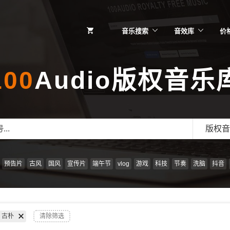
音乐搜索
音效库
价
100
Audio版权音乐
版权音
预告片
古风
国风
宣传片
端午节
vlog
游戏
科技
节奏
洗脑
抖音
古朴
清除筛选