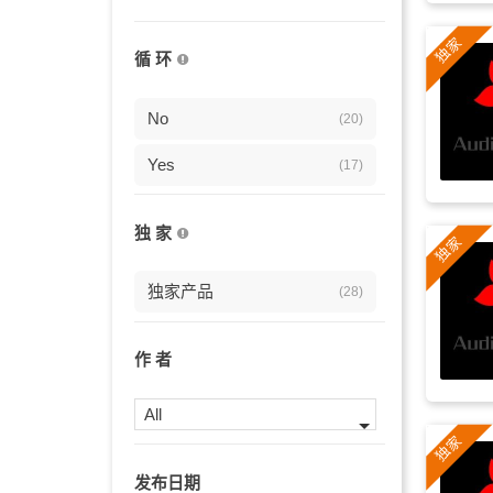
敲打
(11)
循 环
野性
(11)
美洲
No
(11)
(20)
古老
Yes
(10)
(17)
民乐
(10)
独 家
森林
(10)
独家产品
(28)
丛林
(10)
拉丁
(10)
作 者
部落
(10)
All
原始
(10)
发布日期
笛子
(9)