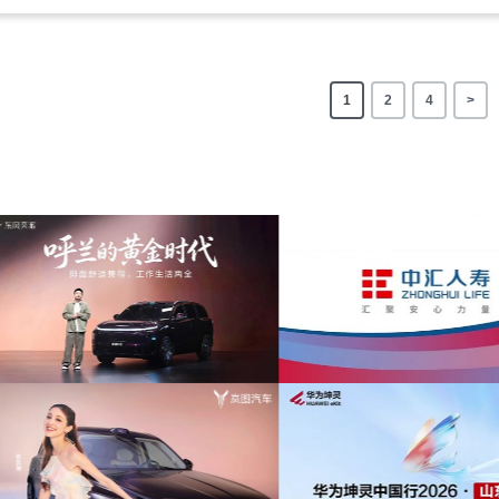
1
2
4
>