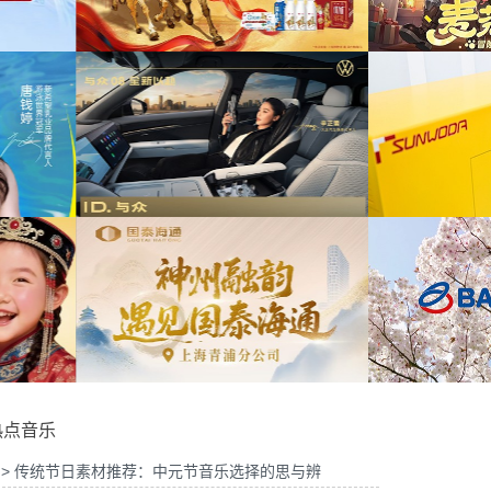
2026年中策略会提供音
为华为Vision智慧屏6鸿蒙智家技术发布会精
为A
版权
华剪项目提供音乐版权
物馆马年限定礼盒宣传项
为2
音乐版权
为《出发吧麦芬》2周年活动提供音乐版权
8 KOL摄影制作项目提供
为《
乐版权
为欣旺达武汉商用车展宣发项目提供音乐版权
热点音乐
> 传统节日素材推荐：中元节音乐选择的思与辨