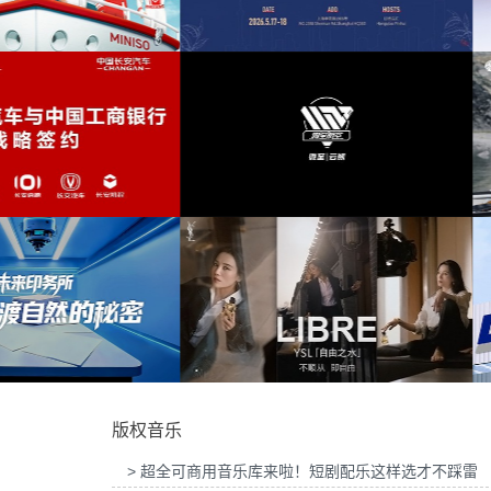
华为智慧屏Mate TV鸿蒙智家发布会提供音
自然
(3)
乐版权
为东风奕派M8上市发布会项目提供
清明节
(3)
伤心
(3)
独奏
(3)
2026“中国之选”全球精品咖啡生豆大赛提供
为岚图泰山X8上市发布会互动项目
音乐版权
版权
静谧
(3)
禅
(3)
背景
(2)
安逸
(2)
微至航空科技公司产品宣传项目提供音乐版
为Discovery expedition北京店铺
权
乐版权
吉他
(2)
版权音乐
中秋节
(2)
> 超全可商用音乐库来啦！短剧配乐这样选才不踩雷
思念
(2)