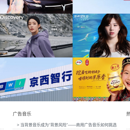
为中信期货有限公司
音乐版权
为中汇人寿三周年宣传项目提供音乐版权
乐
提供音乐
为华为中国行2026山东站传播项目提供音乐
为光明优加x上海博
版权
目提供
活动提供音
为新希望乳业唐钱婷品牌代言项目提供音乐版
为大众汽车ID与众0
权
音
广告音乐
> 当背景音乐成为“背景风险”——商用广告音乐如何挑选