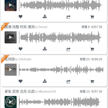
购物车
国潮 炫酷 时尚 潮流
by
Zwrust
销量:9
¥257.30
购物车
花间绕
by
100Audio
销量:23
¥199.20
购物车
紧张 武侠 古风 比武
by
littlealone100
销量:13
¥257.30