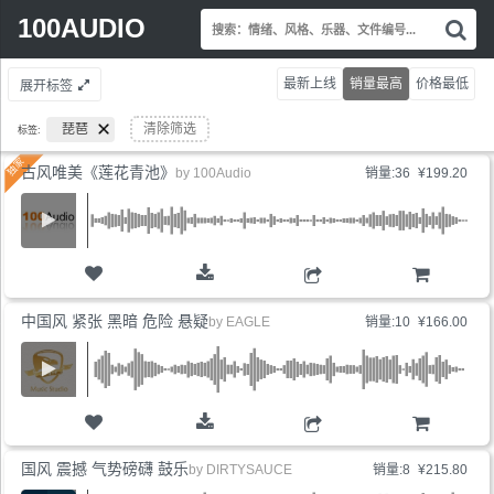
Search
100AUDIO
搜
for:
索
情
最新上线
销量最高
价格最低
展开标签
绪
风
琵琶
清除筛选
标签:
格
乐
古风唯美《莲花青池》
by
100Audio
销量:36
¥199.20
器
文
件
编
号.
购物车
中国风 紧张 黑暗 危险 悬疑
by
EAGLE
销量:10
¥166.00
购物车
国风 震撼 气势磅礴 鼓乐
by
DIRTYSAUCE
销量:8
¥215.80