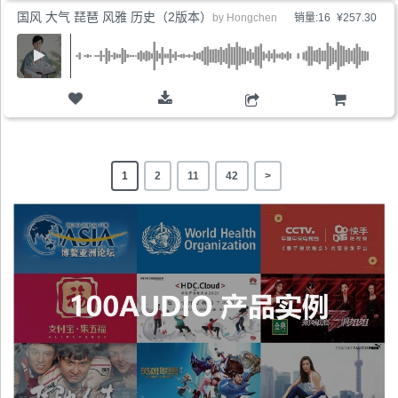
国风 大气 琵琶 风雅 历史（2版本）
by
Hongchen
销量:16
¥257.30
购物车
1
2
11
42
>