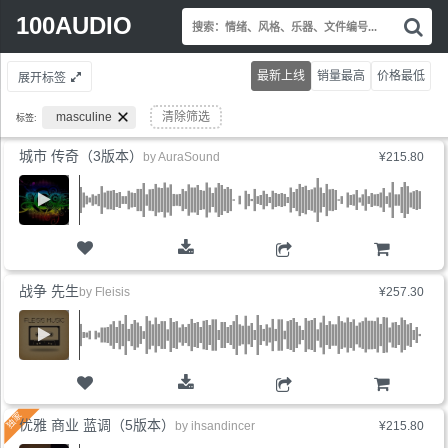
Search
100AUDIO
搜
for:
索
情
最新上线
销量最高
价格最低
展开标签
绪
风
masculine
清除筛选
标签:
格
乐
城市 传奇（3版本）
by
AuraSound
¥215.80
器
文
件
编
号.
购物车
战争 先生
by
Fleisis
¥257.30
购物车
优雅 商业 蓝调（5版本）
by
ihsandincer
¥215.80