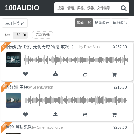
Search
100AUDIO
搜
for:
索
情
最新上线
销量最高
价格最低
展开标签
绪
风
岛
清除筛选
标签:
格
乐
阳光明媚 旅行 无忧无虑 雷鬼 放松（6版本）
by
DaveMusic
¥257.30
器
文
件
编
号.
购物车
大洋洲 民族
by
SilentStation
¥215.80
购物车
冒险 管弦乐队
by
CinematicForge
¥257.30