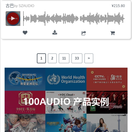
古巴
by
SZAUDIO
¥215.80
购物车
1
2
11
33
>