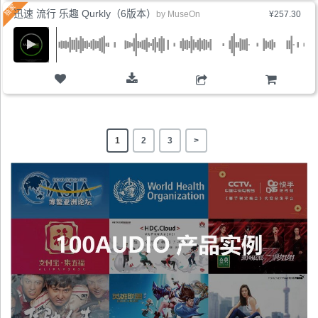
迅速 流行 乐趣 Qurkly（6版本）
by
MuseOn
¥257.30
购物车
1
2
3
>