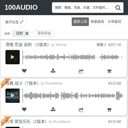
Search
100AUDIO
搜
for:
索
情
最新上线
销量最高
价格最低
展开标签
绪
风
讽刺
清除筛选
标签:
格
乐
滑稽 荒诞 讽刺 （2版本）
by
Shenyi
销量:1
¥257.30
器
文
件
编
号.
购物车
有趣 战斗（7版本）
by
DaveMusic
¥215.80
购物车
古怪 管弦乐队（2版本）
by
RocaMusic
¥215.80