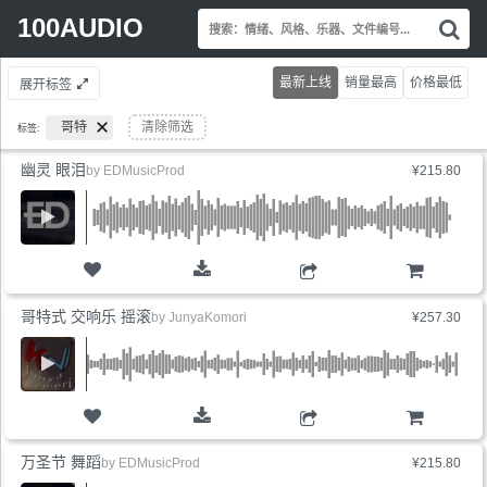
Search
100AUDIO
搜
for:
索
情
最新上线
销量最高
价格最低
展开标签
绪
风
哥特
清除筛选
标签:
格
乐
幽灵 眼泪
by
EDMusicProd
¥215.80
器
文
件
编
号.
购物车
哥特式 交响乐 摇滚
by
JunyaKomori
¥257.30
购物车
万圣节 舞蹈
by
EDMusicProd
¥215.80