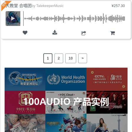
大教堂 合唱团
by
TalekeeperMusic
¥257.30
购物车
1
2
10
>