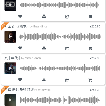
购物车
万圣节（2版本）
by
ihsandincer
¥215.80
购物车
八十年代末
by
MisterSench
¥257.30
购物车
黑暗 电影 悬疑 环境
by
weekwrite
¥257.30