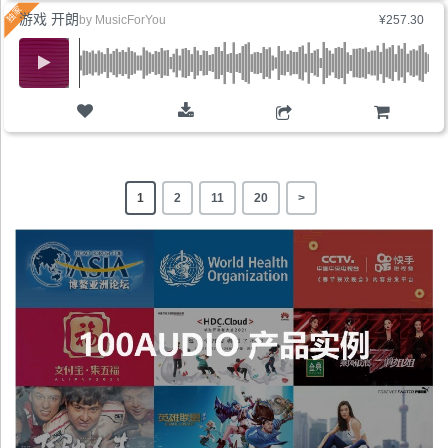
游戏 开朗
by
MusicForYou
¥257.30
购物车
1
2
11
20
>