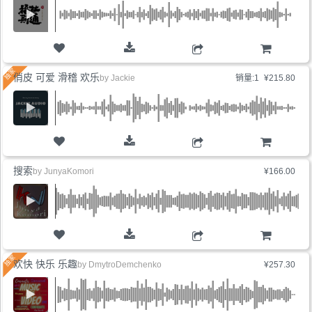
购物车
俏皮 可爱 滑稽 欢乐
by
Jackie
销量:1
¥215.80
购物车
搜索
by
JunyaKomori
¥166.00
购物车
欢快 快乐 乐趣
by
DmytroDemchenko
¥257.30