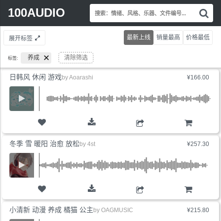
Search
100AUDIO
搜
for:
索
情
最新上线
销量最高
价格最低
展开标签
绪
风
养成
清除筛选
标签:
格
乐
日韩风 休闲 游戏
by
Aoarashi
¥166.00
器
文
件
编
号.
购物车
冬季 雪 暖阳 治愈 放松
by
4st
¥257.30
购物车
小清新 动漫 养成 橘猫 公主
by
OAGMUSIC
¥215.80