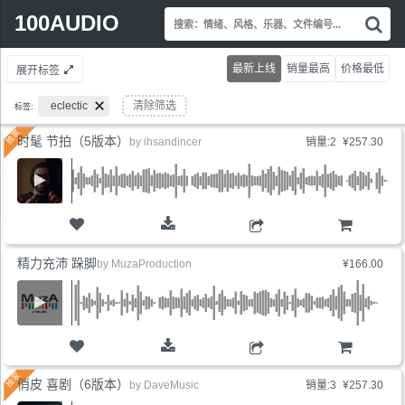
Search
100AUDIO
搜
for:
索
情
最新上线
销量最高
价格最低
展开标签
绪
风
eclectic
清除筛选
标签:
格
乐
时髦 节拍（5版本）
by
ihsandincer
销量:2
¥257.30
器
文
件
编
号.
购物车
精力充沛 跺脚
by
MuzaProduction
¥166.00
购物车
俏皮 喜剧（6版本）
by
DaveMusic
销量:3
¥257.30