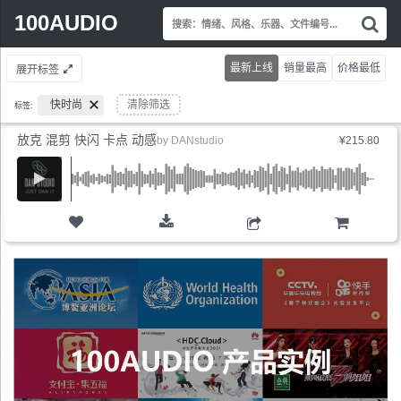
Search
100AUDIO
搜
for:
索
情
最新上线
销量最高
价格最低
展开标签
绪
风
快时尚
清除筛选
标签:
格
乐
放克 混剪 快闪 卡点 动感
by
DANstudio
¥215.80
器
文
件
编
号.
购物车