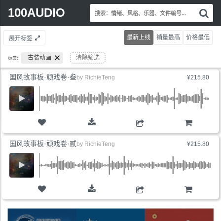
Search
100AUDIO
搜
for:
索
情
最新上线
销量最高
价格最低
展开标签
绪
风
古装动画
清除筛选
标签:
格
乐
国风故事板·顽戏卷·叁
by
RichieTeng
¥215.80
器
文
件
编
号.
购物车
国风故事板·顽戏卷·贰
by
RichieTeng
¥215.80
购物车