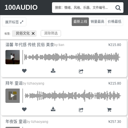
Search
100AUDIO
搜
for:
索
情
最新上线
销量最高
价格最低
展开标签
绪
风
民俗文化
清除筛选
标签:
格
乐
温馨 年代感 传统 民俗 美食
by
tian
¥215.80
器
文
件
编
号.
购物车
拜年 童谣
by
lizhaoyang
¥215.80
购物车
年夜饭 童谣
by
lizhaoyang
¥257.30