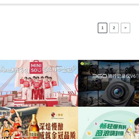
1
2
>