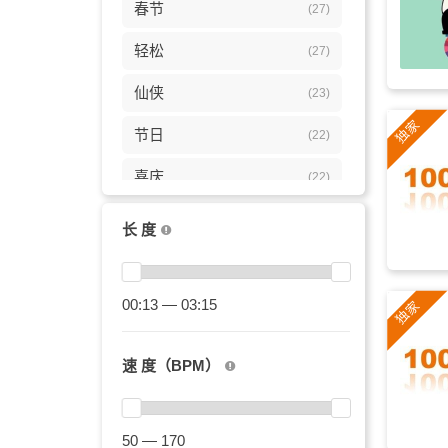
春节
(27)
轻松
(27)
仙侠
(23)
节日
(22)
喜庆
(22)
古装
(21)
长 度
亚洲
(21)
优美
00:13 — 03:15
(21)
纪录片
(20)
速 度（BPM）
大气
(20)
族群
(18)
50 — 170