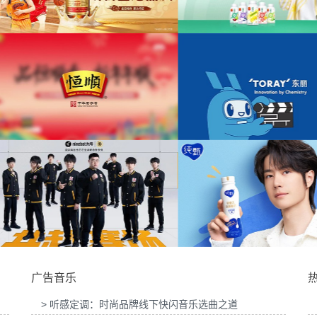
为360骑行记录仪V6小魔方产品宣传项目提供
为之禾2026春夏
乐版权
音乐版权
供音乐版
为伊利畅轻原产地系列上市宣传项目提供音乐
版权
为2026国际胶粘
音乐版权
为东丽中国宣传系列项目提供音乐版权
为一汽-大众速腾S
广告音乐
> 听感定调：时尚品牌线下快闪音乐选曲之道