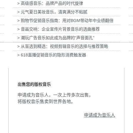
> 高级感音乐：品牌产品的时代旋律
项目提供音
为纯甄100g吸吸果粒酸奶王一博ID提供音乐
为大众汽车《VWPR-C
版权
VIDEO》
> 元气夏日美妆音乐，清爽满分不粘腻
> 购物节促销音乐指南：用对BGM带动年中业绩翻倍
> 音画交响：企业宣传片背景音乐的选曲推荐
> 潮玩广告音乐如此成为品牌的“声音面孔”
> 从盲选到精选：视频剪辑音乐的选择与推荐策略
> 618直播促销音乐的隐形消费触发器
出售您的版权音乐
申请成为音乐人，一次上传多次出售，
将版权音乐售卖到世界各地。
申请成为音乐人