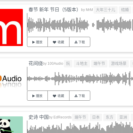
春节 新年 节日（5版本）
大年三十儿
结婚
by
MrM
播放
收藏
下载
花间绕
阮
斗地主
端午节
游戏场景
by
100Audio
播放
收藏
下载
史诗 中国
端午节
日本
东方
亚洲
by
EdRecords