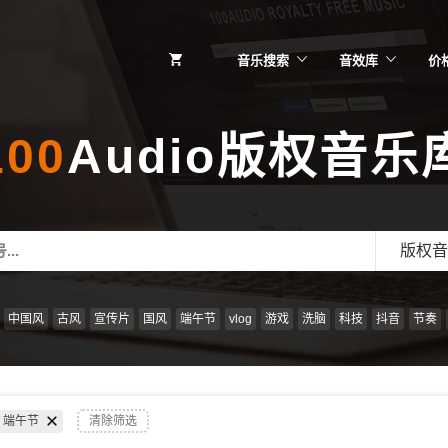
音乐搜索
音效库
价
100
Audio版权音乐
版权音
中国风
古风
宣传片
国风
端午节
vlog
游戏
洗脑
科技
抖音
节奏
端午节
清除筛选