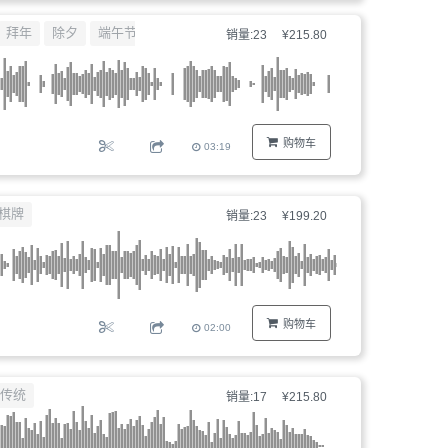
器、
拜年
除夕
端午节
销量:23
¥215.80
文
件
编
号...
购物车
03:19
棋牌
销量:23
¥199.20
购物车
02:00
传统
销量:17
¥215.80