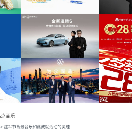
香云纱系列宣发项目提供音
为P
乐版权
为伊利每益添乳酸菌TVC项目提供音乐版权
为H&M联名Stella McCartney合作花絮提供音
为
剂展招展项目提供音乐版权
乐版权
为第二十八届高速公路信息化大会暨技术产品
冬季测试项目提供音乐版权
博览会提供音乐版权
热点音乐
> 建军节背景音乐如此成就活动的灵魂