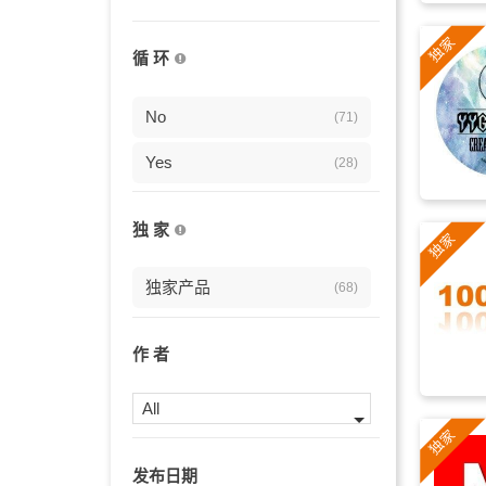
欢乐
(18)
循 环
东方
(18)
传统
No
(17)
(71)
广告
Yes
(16)
(28)
愉快
(16)
独 家
棋牌
(15)
独家产品
(68)
活力
(15)
悠闲
(15)
作 者
村庄
(15)
All
清明节
(14)
发布日期
放松
(14)