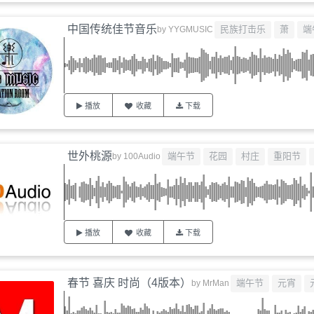
中国传统佳节音乐
民族打击乐
萧
端
by
YYGMUSIC
播放
收藏
下载
世外桃源
端午节
花园
村庄
重阳节
by
100Audio
播放
收藏
下载
春节 喜庆 时尚（4版本）
端午节
元宵
by
MrMan