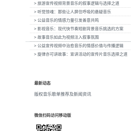
> 旅游宣传视频背景音乐的叙事逻辑与选择之道
和平精英x斗罗大陆x张予曦宣传项目提供音
为九号科技与AG狼队2026年官宣
美食
(7)
乐版权
乐版权
> 听觉惊魂：那些让人屏住呼吸的悬疑音乐
> 公益音乐的情感力量引发善意共鸣
仙侠的
(7)
> 影视音乐：现代快节奏短剧背景音乐挑选的方案
活泼
(7)
> 故事音乐如此为视频注入叙事氛围
> 公益宣传视频中治愈音乐的情感价值与传播逻辑
乐观
(7)
> 旋律亦可讲故事：宣讲活动的宣传片音乐选择之道
俏皮
(7)
重阳节
(6)
最新动态
国潮
(6)
版权音乐歌单推荐及新闻资讯
愉悦
(6)
Q版
(6)
微信扫码访问移动版
背景
(5)