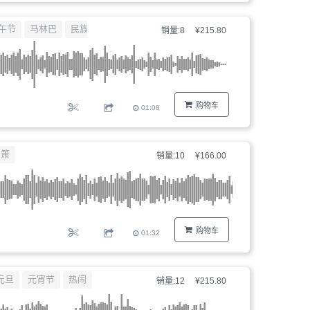
午节
马林巴
民族
销量:8
¥215.80
购物车
01:08
箫
销量:10
¥166.00
购物车
01:32
元旦
元宵节
热闹
销量:12
¥215.80