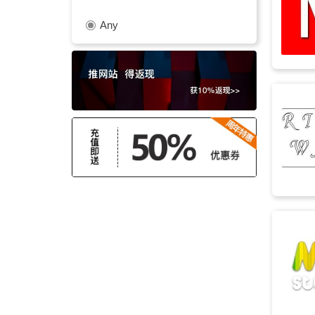
Any
庄严
(14)
中秋节
(13)
戏剧性
(12)
武侠
(12)
元旦
(12)
场景
(12)
轻快
(11)
元宵节
(11)
城镇
(11)
平静
(10)