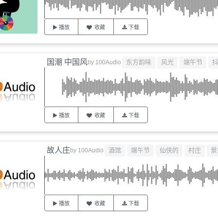
播放
收藏
下载
国潮 中国风
东方韵味
风光
端午节
by
100Audio
播放
收藏
下载
故人庄
酒馆
端午节
仙侠的
村庄
景
by
100Audio
播放
收藏
下载