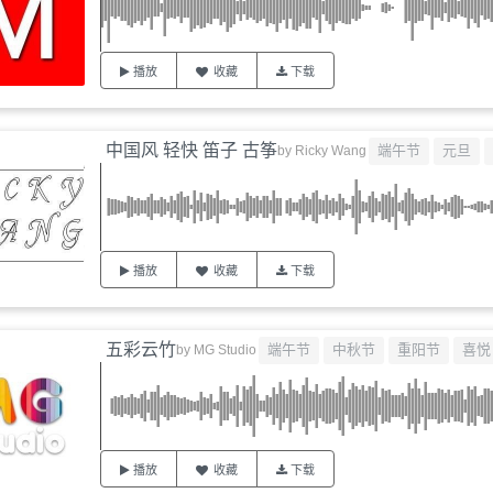
播放
收藏
下载
中国风 轻快 笛子 古筝
端午节
元旦
by
Ricky Wang
播放
收藏
下载
五彩云竹
端午节
中秋节
重阳节
喜悦
by
MG Studio
播放
收藏
下载