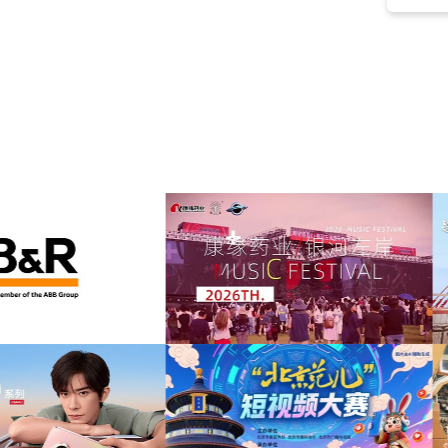
元宵
(10)
七夕
(10)
日本
(10)
电视剧
(10)
冒险
(9)
中式风格
(9)
磅礴
(9)
管弦
(9)
风景
(9)
恢弘
(9)
温馨
(9)