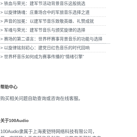
> 铁血与荣光：建军节活动背景音乐这般挑选
EO HELLO WEIBO-
为嘉士伯「大理给好荞social video」提供音
宣传项目提供音乐版权
乐版权
为
> 以旋律铸魂：庄重场合中的军旅音乐选择之道
> 声音的加冕：以建军节音乐致敬英雄、礼赞成就
> 军魂与荣光：建军节音乐与颁奖旋律的选择
> 赛场的第二语言：世界杯赛事背景音乐的功能与选择
> 以旋律铭刻初心：建党日红色音乐的时代回响
> 世界杯音乐如何成为赛事传播的“情绪引擎”
帮助中心
购买相关问题自助查询或咨询在线客服。
关于100Audio
100Audio隶属于上海麦铠特网络科技有限公司，