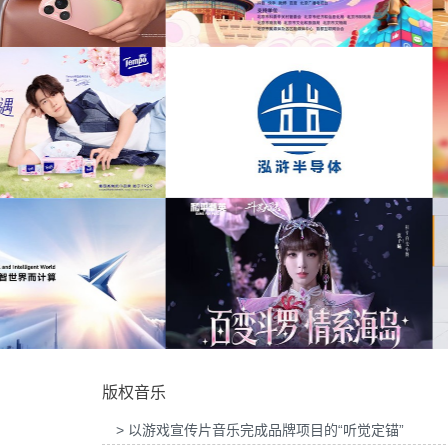
为康缘药业x银河左岸音乐节活动快闪项目提
古风
(8)
供音乐版权
为名创优品长沙探店项目提供音
民乐
(8)
快乐
(8)
悠扬
(8)
丰台科信局“北京范儿·科创力量”短视频大赛
为雪花金冠XCBA总决赛预热项目提
提供音乐版权
权
预告片
(8)
旅游
(8)
箫
(8)
热闹
(7)
泓浒半导体科技产品展示项目提供音乐版权
为恒顺x西津渡龙抬头祈福活动提供
庆典
(7)
版权音乐
欢快
(7)
> 以游戏宣传片音乐完成品牌项目的“听觉定锚”
史诗
(7)