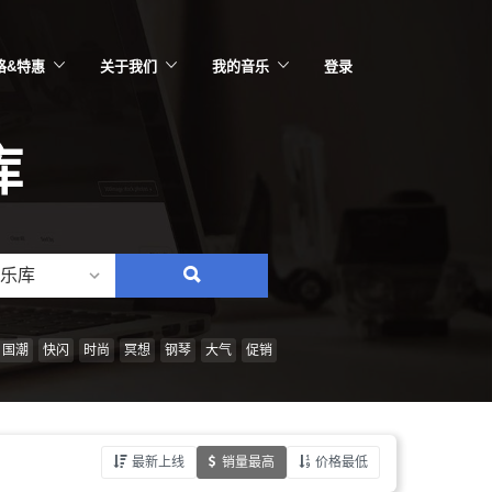
格&特惠
关于我们
我的音乐
登录
库
乐库
搜
索：
情
国潮
快闪
时尚
冥想
钢琴
大气
促销
绪、
风
格、
最新上线
销量最高
价格最低
乐