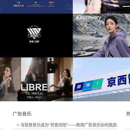
提供音
为东风奕派M8上市发布会项目提供音乐版权
为中汇人寿三周年宣
赛提供
为岚图泰山X8上市发布会互动项目提供音乐
为华为中国行2026山
版权
版
乐版
为Discovery expedition北京店铺活动提供音
为新希望乳业唐钱婷品
乐版权
权
广告音乐
> 当背景音乐成为“背景风险”——商用广告音乐如何挑选