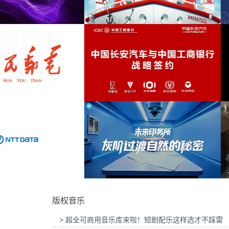
品牌GLT X AUDI联名活动提供音乐版
为华为智慧屏Mate TV鸿蒙智家发布会
华丽
(13)
权
乐版权
期望
(13)
善良
(13)
愉快的
(13)
ISO FRIENDS华熙LIVE·五棵松店开业
为2026“中国之选”全球精品咖啡生豆大
活动提供音乐版权
音乐版权
庄严
(13)
宗教的
(13)
非洲人
(12)
氛围
(12)
国长安汽车与工商银行战略签约事件传播
为微至航空科技公司产品宣传项目提供音
项目提供音乐版权
权
欢乐愉快的
(12)
版权音乐
神秘
(12)
> 超全可商用音乐库来啦！短剧配乐这样选才不踩雷
振奋
(12)