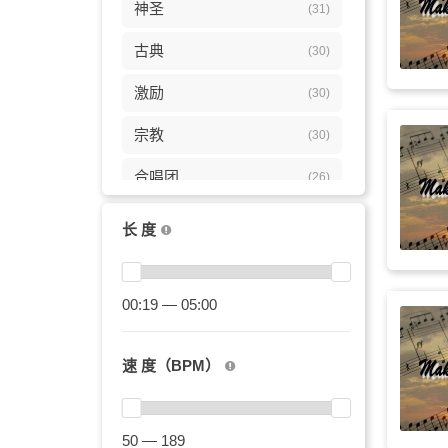
神圣
(31)
古典
(30)
激励
(30)
宗教
(30)
合唱团
(26)
爱情
(26)
长 度
平静
(23)
圣诞
00:19 — 05:00
(23)
希望
(23)
速 度（BPM）
巴洛克
(21)
优雅
(20)
50 — 189