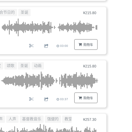
合节日的
圣诞
¥215.80
购物车
03:00
堂
颂歌
圣诞
动画
¥215.80
购物车
03:37
声
人声
基督教音乐
强健的
教堂
¥257.30