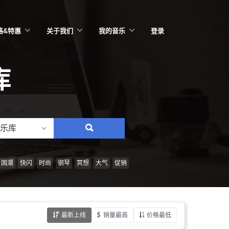
格&特惠
关于我们
我的音乐
登录
库
乐库
搜
索：
情
国潮
快闪
时尚
钢琴
冥想
大气
促销
绪、
风
格、
最新上线
销量最高
价格最低
乐