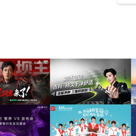
高兴
(15)
孩童
(15)
甜蜜
(15)
安静
(15)
庆典
(14)
音乐会
(14)
人声
(14)
动画
(13)
周年纪念
(13)
活力
(13)
喜庆
(13)