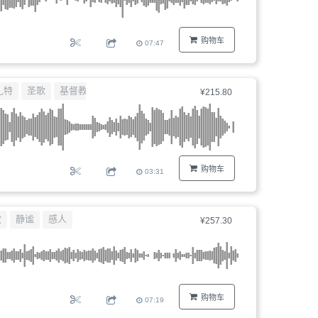
购物车
07:47
扎特
圣歌
基督教音乐
¥215.80
购物车
03:31
教
静谧
感人
¥257.30
购物车
07:19