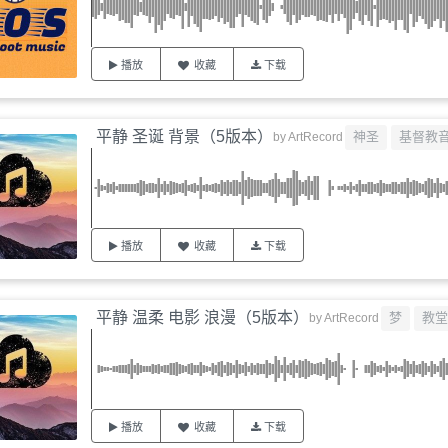
播放
收藏
下载
平静 圣诞 背景（5版本）
神圣
基督教
by
ArtRecord
播放
收藏
下载
平静 温柔 电影 浪漫（5版本）
梦
教堂
by
ArtRecord
播放
收藏
下载