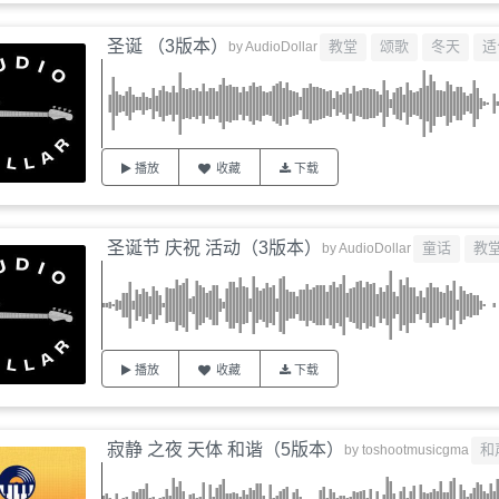
圣诞 （3版本）
教堂
颂歌
冬天
适
by
AudioDollar
播放
收藏
下载
圣诞节 庆祝 活动（3版本）
童话
教
by
AudioDollar
播放
收藏
下载
寂静 之夜 天体 和谐（5版本）
和
by
toshootmusicgma