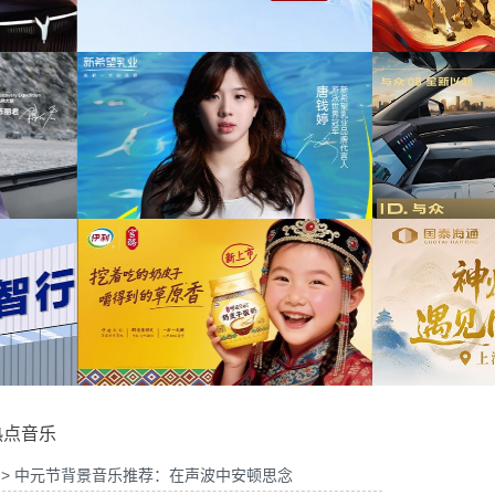
为中信期货有限公司2026年中策略会提供音
为华为V
传项目提供音乐版权
乐版权
东站传播项目提供音乐
为光明优加x上海博物馆马年限定礼盒宣传项
权
目提供音乐版权
为《出
牌代言项目提供音乐版
为大众汽车ID与众08 KOL摄影制作项目提供
音乐版权
为欣旺
热点音乐
> 中元节背景音乐推荐：在声波中安顿思念