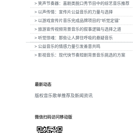
> 笑声节奏器：喜剧类脱口秀节目中的综艺音乐推荐
普打印：灰阶过渡自然的秘密提供音乐版
为欧莱雅-YSL LIBRE「自由之水」妇
巴赫
(11)
权
> 以声传情：宣传片公益音乐的力量与选择
传项目提供音乐版权
> 以游戏宣传片音乐完成品牌项目的“听觉定锚”
沉思
(11)
> 旅游宣传视频背景音乐的叙事逻辑与选择之道
节日
(11)
> 听觉惊魂：那些让人屏住呼吸的悬疑音乐
> 公益音乐的情感力量引发善意共鸣
中世纪的
(11)
> 影视音乐：现代快节奏短剧背景音乐挑选的方案
精神
(11)
氛围音乐
(10)
最新动态
圣诞节
(10)
版权音乐歌单推荐及新闻资讯
乐趣
(10)
中世纪
(10)
微信扫码访问移动版
新年
(10)