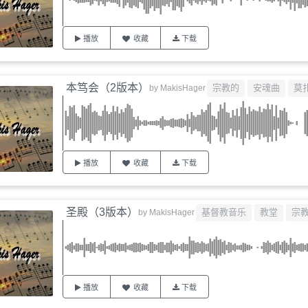
播放
收藏
下载
本笃会（2版本）
宗教的
安魂曲
莫
by
MakisHager
播放
收藏
下载
圣殿（3版本）
基督教音乐
教堂
宗
by
MakisHager
播放
收藏
下载