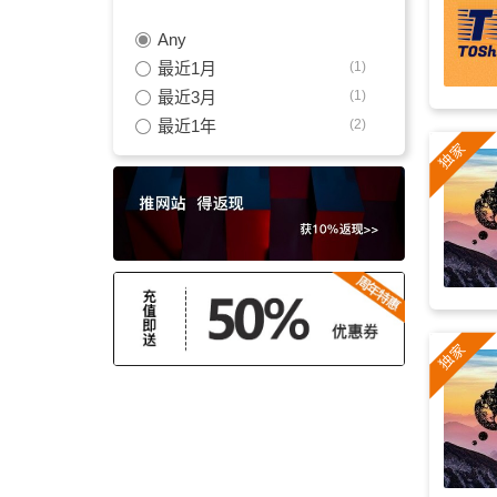
Any
明亮
(17)
最近1月
(1)
儿童
(17)
最近3月
(1)
最近1年
(2)
家庭
(17)
葬礼
(17)
正能量
(16)
弦乐
(16)
编曲
(15)
欢快
(15)
童话
(15)
优美
(15)