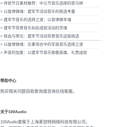
> 传统节日素材推荐：中元节音乐选择的思与辨
酸奶TVC拍摄提供音
为国泰海通证券上海青浦分公司宣传项目提供
权
> 以旋律铸魂：建军节活动音乐的挑选考量
音乐版权
为宝武
> 建军节音乐的选择之道：以音律铸军魂
> 建军节背景音乐如此成就活动的灵魂
> 铁血与荣光：建军节活动背景音乐这般挑选
> 以旋律铸魂：庄重场合中的军旅音乐选择之道
> 声音的加冕：以建军节音乐致敬英雄、礼赞成就
帮助中心
购买相关问题自助查询或咨询在线客服。
关于100Audio
100Audio隶属于上海麦铠特网络科技有限公司，