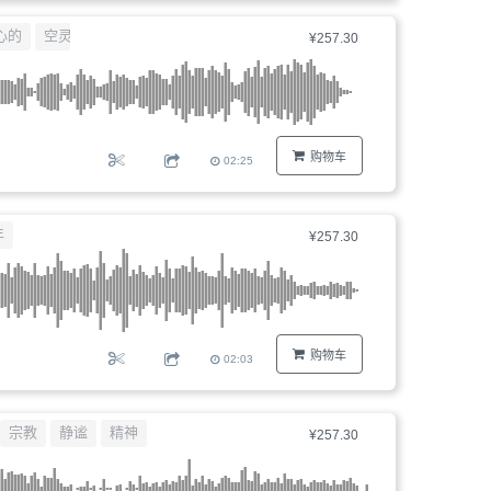
器、
心的
空灵
¥257.30
文
件
编
号...
购物车
02:25
年
¥257.30
购物车
02:03
宗教
静谧
精神
¥257.30