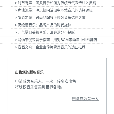
> 时节有声：国风音乐如何为传统节气宣传注入灵魂
女节宣
为张家口京西智行科技BWI媒体3D动画科普
为伊利宫酪中规格奶皮子
> 声浪流量：潮玩快闪活动中环境音乐的选择逻辑
项目提供音乐版权
乐版
> 听感定调：时尚品牌线下快闪音乐选曲之道
> 高级感音乐：品牌产品的时代旋律
> 元气夏日美妆音乐，清爽满分不粘腻
> 购物节促销音乐指南：用对BGM带动年中业绩翻倍
> 音画交响：企业宣传片背景音乐的选曲推荐
出售您的版权音乐
申请成为音乐人，一次上传多次出售，
将版权音乐售卖到世界各地。
申请成为音乐人