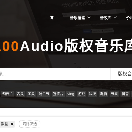
音乐搜索
音效库
价
100
Audio版权音乐
版权音
预告片
古风
国风
端午节
宣传片
vlog
游戏
科技
洗脑
节奏
抖音
教堂
清除筛选