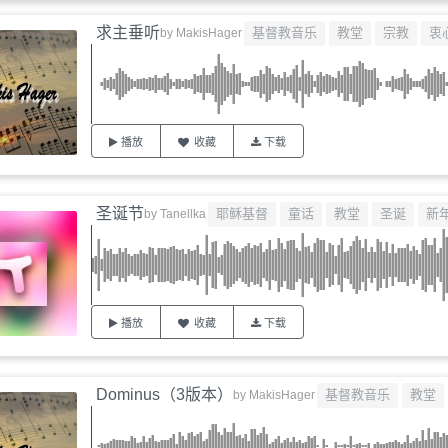
求主垂听
基督教音乐
教堂
宗教
衷
by
MakisHager
播放
收藏
下载
圣诞节
耶稣基督
童话
教堂
圣诞
新
by
Tanellka
播放
收藏
下载
Dominus（3版本）
基督教音乐
教堂
by
MakisHager