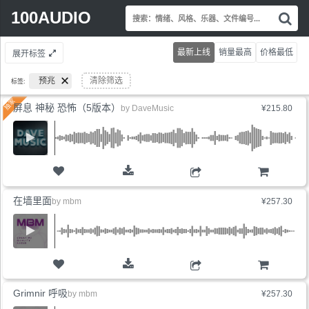
Search
100AUDIO
搜
for:
索
情
最新上线
销量最高
价格最低
展开标签
绪
风
预兆
清除筛选
标签:
格
乐
屏息 神秘 恐怖（5版本）
by
DaveMusic
¥215.80
器
文
件
编
号.
购物车
在墙里面
by
mbm
¥257.30
购物车
Grimnir 呼吸
by
mbm
¥257.30