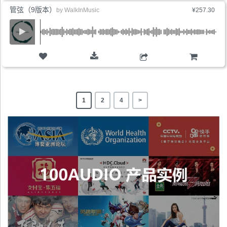
管弦（9版本）
by
WalkInMusic
¥257.30
购物车
1
2
4
>