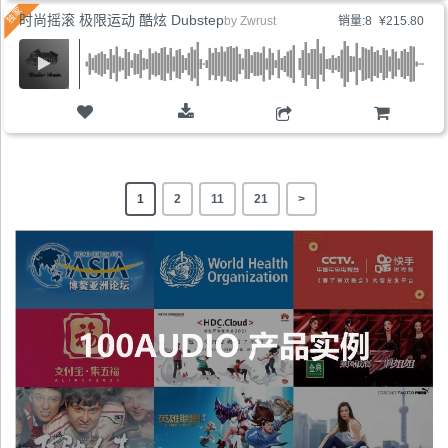
时尚摇滚 极限运动 酷炫 Dubstep
by
Zwrust
销量:8
¥215.80
购物车
1
2
11
21
>