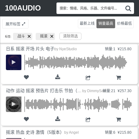
Search
100AUDIO
搜
for:
索
情
最新上线
销量最高
价格最低
展开标签
绪
风
战斗
摇滚
清除筛选
标签:
格
乐
日系 摇滚 开场 片头 电子
by
NyeStudio
销量:1
¥215.80
器
文
件
编
号.
购物车
动作 运动 摇滚 预告片 打击乐 节拍（4版本）
by
DimmySad
销量:21
¥257.30
购物车
摇滚 热血 史诗 激情（5版本）
by
Angel
销量:6
¥215.80