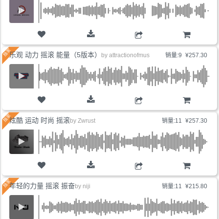
购物车
乐观 动力 摇滚 能量（5版本）
by
attractionofmus
销量:9
¥257.30
购物车
炫酷 运动 时尚 摇滚
by
Zwrust
销量:11
¥257.30
购物车
年轻的力量 摇滚 振奋
by
niji
销量:11
¥215.80