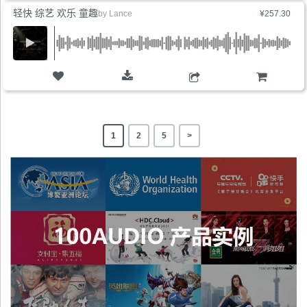
轻快 综艺 欢乐 童趣
by
Lance
¥257.30
购物车
1
2
5
>