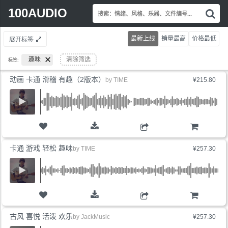
Search
100AUDIO
搜
for:
索
情
最新上线
销量最高
价格最低
展开标签
绪
风
趣味
清除筛选
标签:
格
乐
动画 卡通 滑稽 有趣（2版本）
by
TIME
¥215.80
器
文
件
编
号.
购物车
卡通 游戏 轻松 趣味
by
TIME
¥257.30
购物车
古风 喜悦 活泼 欢乐
by
JackMusic
¥257.30