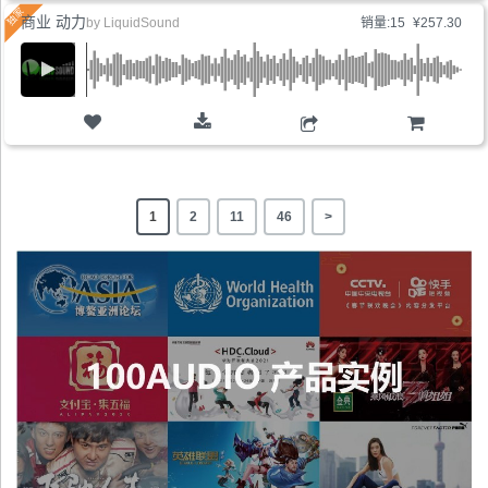
商业 动力
by
LiquidSound
销量:15
¥257.30
购物车
1
2
11
46
>