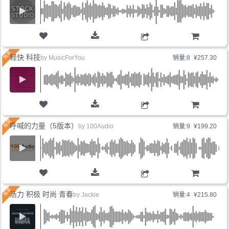
购物车
轻快 科技
by
MusicForYou
销量:8
¥257.30
购物车
呼喊的力量（5版本）
by
100Audio
销量:9
¥199.20
购物车
活力 积极 时尚 青春
by
Jackie
销量:4
¥215.80