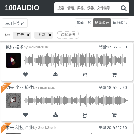
Search
100AUDIO
搜
for:
索
情
最新上线
销量最高
价格最低
展开标签
绪
风
广告
创新
清除筛选
标签:
格
乐
数码 技术
by
MokkaMusic
销量:37
¥257.30
器
文
件
编
号.
购物车
明亮 企业 旋律
by
irinamusic
销量:18
¥257.30
购物车
未来 科技 企业
by
StockStudio
销量:20
¥257.30