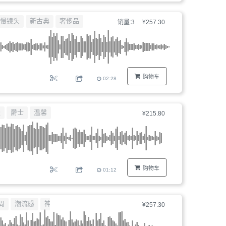
慢镜头
新古典
奢侈品
销量:3
¥257.30
购物车
02:28
慢
爵士
温馨
¥215.80
购物车
01:12
周
潮流感
神秘感
¥257.30