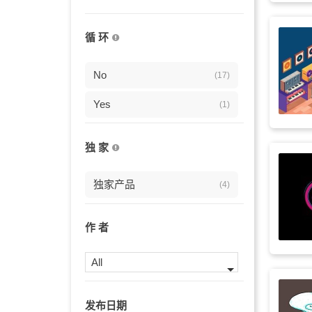
沙发音乐
(4)
循 环
展会
(4)
驰放
No
(3)
(17)
大气
Yes
(3)
(1)
性感
(3)
独 家
弦乐
(3)
独家产品
(4)
小提琴
(3)
奢华
(3)
作 者
氛围
(2)
All
轻快
(2)
发布日期
古典
(2)