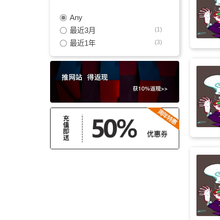
Any
商业
(2)
最近3月
(1)
戏剧性
(2)
最近1年
(3)
优雅
(2)
活力
(2)
推广
(2)
钢琴
(2)
放松
(2)
节奏感
(2)
时髦
(2)
新古典
(2)