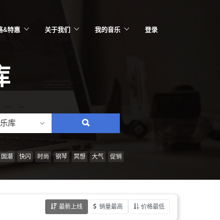
格&特惠
关于我们
我的音乐
登录
库
乐库
搜
索：
情
国潮
快闪
时尚
钢琴
冥想
大气
促销
绪、
风
格、
最新上线
销量最高
价格最低
乐