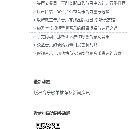
> 笑声节奏器：喜剧类脱口秀节目中的综艺音乐推荐
惠普打印：灰阶过渡自然的秘密提供音乐版
为欧莱雅-YSL LIBRE「自由之水
纪录片
(1)
权
> 以声传情：宣传片公益音乐的力量与选择
传项目提供音乐版权
> 以游戏宣传片音乐完成品牌项目的“听觉定锚”
剧情
(1)
> 旅游宣传视频背景音乐的叙事逻辑与选择之道
动感
(1)
> 听觉惊魂：那些让人屏住呼吸的悬疑音乐
> 公益音乐的情感力量引发善意共鸣
电子
(1)
> 影视音乐：现代快节奏短剧背景音乐挑选的方案
情感
(1)
史诗
(1)
最新动态
美食
(1)
版权音乐歌单推荐及新闻资讯
放克的
(1)
放克
(1)
微信扫码访问移动版
乐趣
(1)