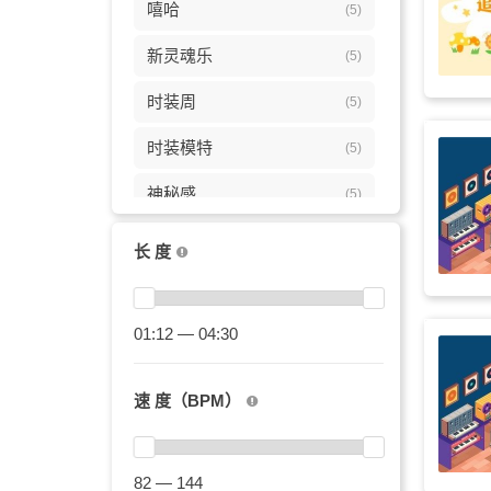
嘻哈
(5)
新灵魂乐
(5)
时装周
(5)
时装模特
(5)
神秘感
(5)
科幻感
(5)
长 度
节奏布鲁斯
(5)
说唱
01:12 — 04:30
(5)
广告
(4)
速 度（BPM）
背景
(4)
走秀
(4)
82 — 144