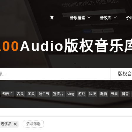
音乐搜索
音效库
价
100
Audio版权音乐
版权音
预告片
古风
国风
端午节
宣传片
vlog
游戏
科技
洗脑
节奏
抖音
奢侈品
清除筛选