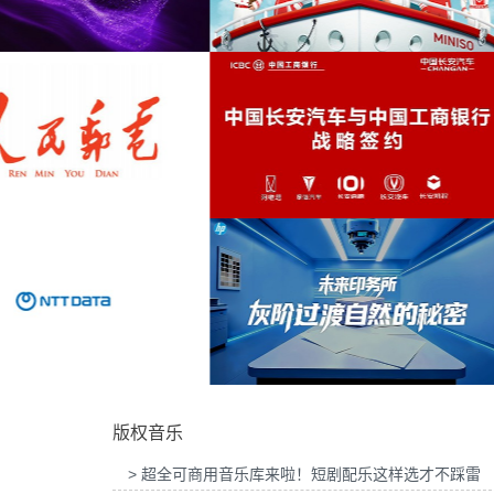
吉列品牌GLT X AUDI联名活动提供音乐版
为华为智慧屏Mate TV鸿蒙智家发
明亮
(1)
权
乐版权
汽车
(1)
大提琴
(1)
驰放配乐
(1)
MINISO FRIENDS华熙LIVE·五棵松店开业
为2026“中国之选”全球精品咖啡生
活动提供音乐版权
音乐版权
影视
(1)
美妆
(1)
深浩室
(1)
深沉
(1)
中国长安汽车与工商银行战略签约事件传播
为微至航空科技公司产品宣传项目提
项目提供音乐版权
权
美食
(1)
版权音乐
设计
(1)
> 超全可商用音乐库来啦！短剧配乐这样选才不踩雷
迪斯科
(1)