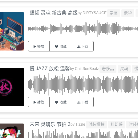
坚韧 灵魂 新古典 高级
崇高
豪华
by
DIRTYSAUCE
播放
收藏
下载
慢 JAZZ 放松 温馨
奢侈品
灵魂
by
ChillSonBeatz
播放
收藏
下载
未来 灵魂乐 节拍 3
时装模特
科幻感
时装
by
Tizzle