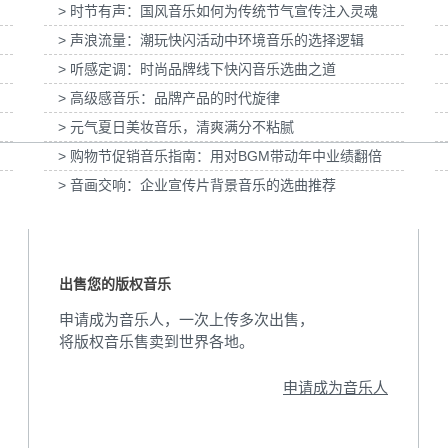
> 时节有声：国风音乐如何为传统节气宣传注入灵魂
」妇女节宣
为张家口京西智行科技BWI媒体3D动画科普
为伊利宫酪中规格奶
> 声浪流量：潮玩快闪活动中环境音乐的选择逻辑
项目提供音乐版权
> 听感定调：时尚品牌线下快闪音乐选曲之道
> 高级感音乐：品牌产品的时代旋律
> 元气夏日美妆音乐，清爽满分不粘腻
> 购物节促销音乐指南：用对BGM带动年中业绩翻倍
> 音画交响：企业宣传片背景音乐的选曲推荐
出售您的版权音乐
申请成为音乐人，一次上传多次出售，
将版权音乐售卖到世界各地。
申请成为音乐人