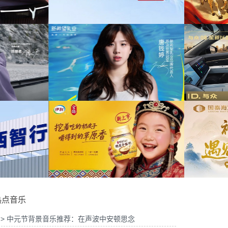
为中信期货有限公司2026年中策略会提供音
为华
宣传项目提供音乐版权
乐版权
6山东站传播项目提供音乐
为光明优加x上海博物馆马年限定礼盒宣传项
版权
目提供音乐版权
为
品牌代言项目提供音乐版
为大众汽车ID与众08 KOL摄影制作项目提供
权
音乐版权
为欣
热点音乐
> 中元节背景音乐推荐：在声波中安顿思念