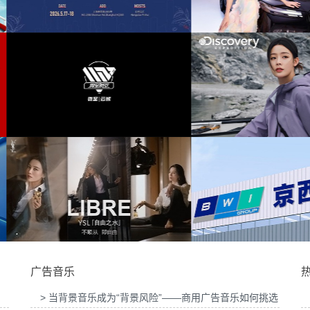
布会提供音
为东风奕派M8上市发布会项目提供音乐版权
为中汇人寿三周年
豆大赛提供
为岚图泰山X8上市发布会互动项目提供音乐
为华为中国行202
版权
供音乐版
为Discovery expedition北京店铺活动提供音
为新希望乳业唐钱婷
乐版权
广告音乐
> 当背景音乐成为“背景风险”——商用广告音乐如何挑选