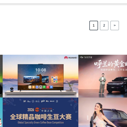
1
2
>