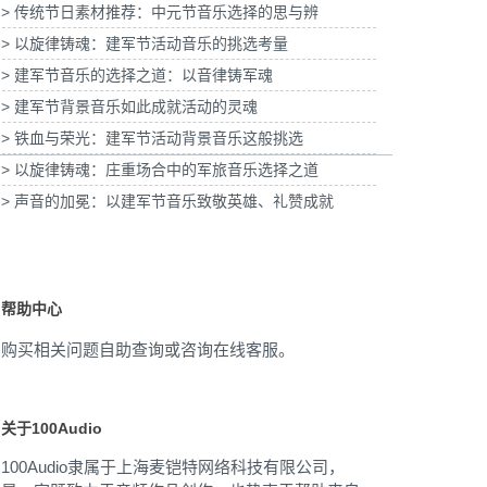
> 传统节日素材推荐：中元节音乐选择的思与辨
皮子酸奶TVC拍摄提供音
为国泰海通证券上海青浦分公司宣传项目提供
乐版权
> 以旋律铸魂：建军节活动音乐的挑选考量
音乐版权
为宝
> 建军节音乐的选择之道：以音律铸军魂
> 建军节背景音乐如此成就活动的灵魂
> 铁血与荣光：建军节活动背景音乐这般挑选
> 以旋律铸魂：庄重场合中的军旅音乐选择之道
> 声音的加冕：以建军节音乐致敬英雄、礼赞成就
帮助中心
购买相关问题自助查询或咨询在线客服。
关于100Audio
100Audio隶属于上海麦铠特网络科技有限公司，