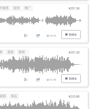
器、
节奏感
轻快
推广
¥257.30
文
件
编
号...
购物车
03:26
美
酒类
香槟
高雅开场
¥257.30
购物车
01:59
镜面
酒品
¥215.80