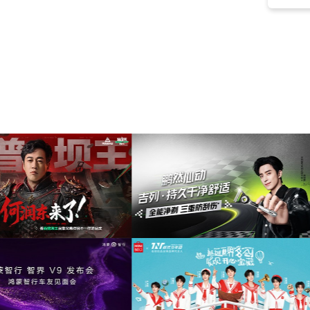
香槟
(2)
美妆高级唯美
(2)
高雅开场
(2)
抽象
(1)
积极
(1)
艺术
(1)
酒吧
(1)
贝斯
(1)
节拍
(1)
美
(1)
勇敢
(1)