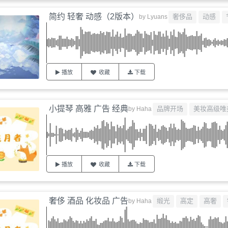
简约 轻奢 动感（2版本）
奢侈品
动感
by
Lyuans
播放
收藏
下载
小提琴 高雅 广告 经典
品牌开场
美妆高级唯
by
Haha
播放
收藏
下载
奢侈 酒品 化妆品 广告
缎光
高定
高奢
by
Haha