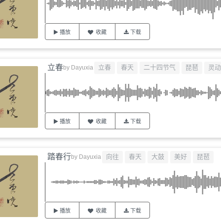
播放
收藏
下载
立春
立春
春天
二十四节气
琵琶
灵动
by
Dayuxia
播放
收藏
下载
踏春行
向往
春天
大鼓
美好
琵琶
by
Dayuxia
播放
收藏
下载