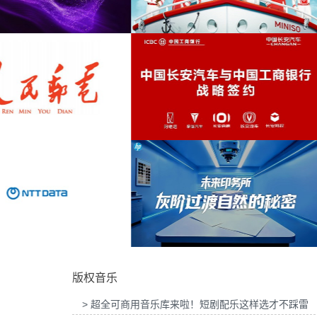
为吉列品牌GLT X AUDI联名活动提供音乐版
为华为智慧屏Mate TV鸿蒙
商业
(2)
权
乐版权
乡村
(2)
纪录片
(2)
电子
(2)
为MINISO FRIENDS华熙LIVE·五棵松店开业
为2026“中国之选”全球精品
活动提供音乐版权
音乐版权
煽情
(2)
情感
(2)
活力
(2)
家庭
(2)
为中国长安汽车与工商银行战略签约事件传播
为微至航空科技公司产品宣传
项目提供音乐版权
权
友谊
(2)
版权音乐
古筝
(2)
> 超全可商用音乐库来啦！短剧配乐这样选才不踩雷
温情
(2)