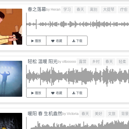
春之落幕
学习
春天
离别
大提琴
疗愈
by
Heran
播放
收藏
下载
轻松 温暖 阳光
露营
乡村
春天
轻柔
by
ottooooo
播放
收藏
下载
暖阳 春 生机盎然
春天
美好
文旅
背景
by
Victoria