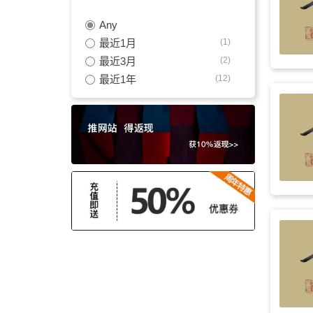
Any
洒脱
(4)
最近1月
(1)
不插电
(3)
最近3月
(2)
最近1年
(12)
竹笛
(3)
欢快
(3)
灵动
(3)
笛子
(3)
美好
(3)
吉他
(3)
激励
(3)
活泼
(3)