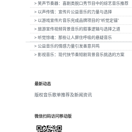
> 笑声节奏器：喜剧类脱口秀节目中的综艺音乐推荐
为惠普打印：灰阶过渡自然的秘密提供音乐版
为欧莱雅-YSL LIBRE「自
励志的
(2)
> 以声传情：宣传片公益音乐的力量与选择
权
传项目提供音乐版
> 以游戏宣传片音乐完成品牌项目的“听觉定锚”
爱情
(2)
> 旅游宣传视频背景音乐的叙事逻辑与选择之道
励志
(2)
> 听觉惊魂：那些让人屏住呼吸的悬疑音乐
> 公益音乐的情感力量引发善意共鸣
正能量
(2)
> 影视音乐：现代快节奏短剧背景音乐挑选的方案
大气
(2)
宣传片
(2)
最新动态
弦乐
(2)
版权音乐歌单推荐及新闻资讯
温柔
(2)
vlog
(2)
微信扫码访问移动版
温馨
(2)