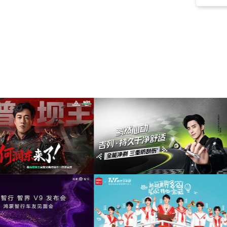
早晨
(3)
开心
(3)
公益
(3)
浪漫
(3)
抒情
(3)
温暖
(3)
讲述
(3)
原声吉他
(2)
积极
(2)
广告
(2)
古风
(2)