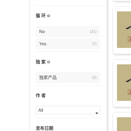
感动
(5)
循 环
钢琴
(5)
琵琶
No
(5)
(21)
旅行
Yes
(5)
(7)
轻音乐
(4)
独 家
悠闲
(4)
独家产品
(2)
悠扬
(4)
叙事
(4)
作 者
夏天
(4)
All
愉快
(4)
发布日期
振奋
(4)