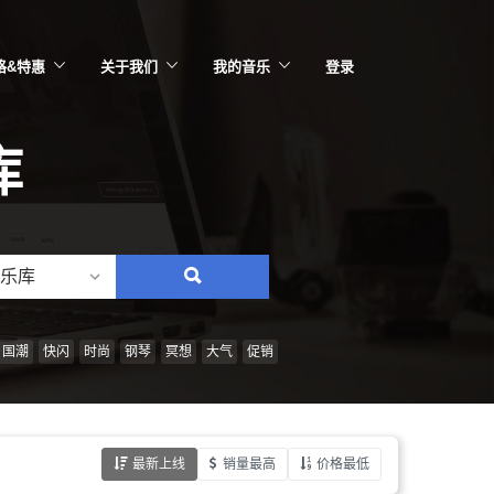
格&特惠
关于我们
我的音乐
登录
库
乐库
搜
索：
情
国潮
快闪
时尚
钢琴
冥想
大气
促销
绪、
风
格、
最新上线
销量最高
价格最低
乐