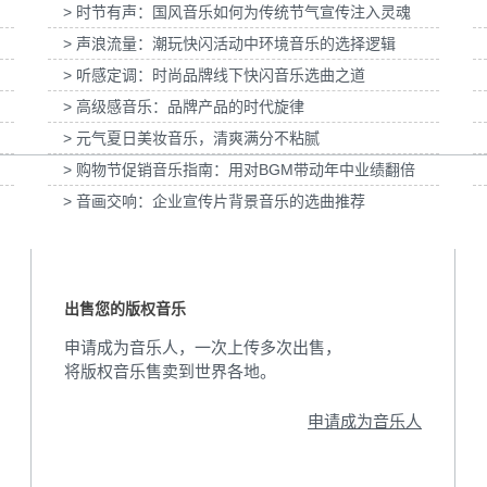
> 时节有声：国风音乐如何为传统节气宣传注入灵魂
由之水」妇女节宣
为张家口京西智行科技BWI媒体3D动画科普
为伊利宫酪中
权
> 声浪流量：潮玩快闪活动中环境音乐的选择逻辑
项目提供音乐版权
> 听感定调：时尚品牌线下快闪音乐选曲之道
> 高级感音乐：品牌产品的时代旋律
> 元气夏日美妆音乐，清爽满分不粘腻
> 购物节促销音乐指南：用对BGM带动年中业绩翻倍
> 音画交响：企业宣传片背景音乐的选曲推荐
出售您的版权音乐
申请成为音乐人，一次上传多次出售，
将版权音乐售卖到世界各地。
申请成为音乐人