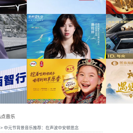
为中信期货有限公司2026年中策略会提供音
三周年宣传项目提供音乐版权
乐版权
2026山东站传播项目提供音乐
为光明优加x上海博物馆马年限定礼盒宣传项
版权
目提供音乐版权
唐钱婷品牌代言项目提供音乐版
为大众汽车ID与众08 KOL摄影制作项目提供
权
音乐版权
热点音乐
> 中元节背景音乐推荐：在声波中安顿思念