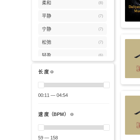
柔和
(8)
平静
(7)
宁静
(7)
松弛
(7)
轻盈
(6)
管弦
(6)
长 度
放松
(6)
轻柔
00:11 — 04:54
(6)
二十四节气
(6)
速 度（BPM）
中国风
(5)
回忆
(5)
59 — 158