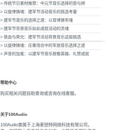
> 传统节日素材推荐：中元节音乐选择的思与辨
规格奶皮子酸奶TVC拍摄提供音
为国泰海通证券上海青浦分公司宣传项目提供
> 以旋律铸魂：建军节活动音乐的挑选考量
乐版权
音乐版权
> 建军节音乐的选择之道：以音律铸军魂
> 建军节背景音乐如此成就活动的灵魂
> 铁血与荣光：建军节活动背景音乐这般挑选
> 以旋律铸魂：庄重场合中的军旅音乐选择之道
> 声音的加冕：以建军节音乐致敬英雄、礼赞成就
帮助中心
购买相关问题自助查询或咨询在线客服。
关于100Audio
100Audio隶属于上海麦铠特网络科技有限公司，