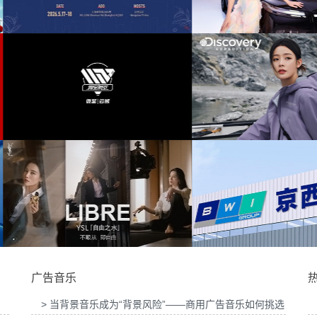
智家发布会提供音
为东风奕派M8上市发布会项目提供音乐版权
为中汇人寿
咖啡生豆大赛提供
为岚图泰山X8上市发布会互动项目提供音乐
为华为中国行
版权
项目提供音乐版
为Discovery expedition北京店铺活动提供音
为新希望乳业
乐版权
广告音乐
> 当背景音乐成为“背景风险”——商用广告音乐如何挑选