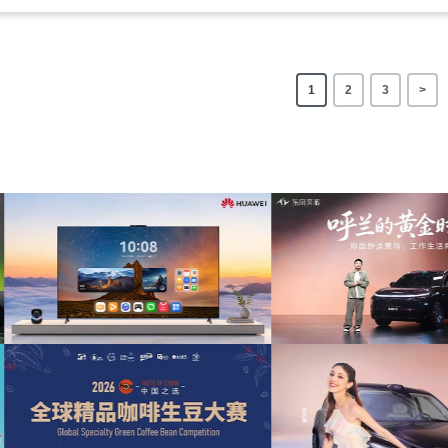
1
2
3
>