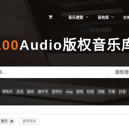
音乐搜索
音效库
价
100
Audio版权音乐
版权音
预告片
古风
国风
端午节
宣传片
vlog
游戏
科技
洗脑
节奏
抖音
春天
清除筛选