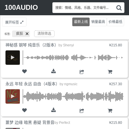
Search
100AUDIO
搜
for:
索
情
最新上线
销量最高
价格最低
展开标签
绪
风
疯狂
清除筛选
标签:
格
乐
神秘感 钢琴 纯音乐（2版本）
by
Shenyi
¥215.80
器
文
件
编
号.
购物车
永远 年轻 永远 自由（4版本）
by
ngmusic
¥257.30
购物车
噩梦 边缘 暗黑 悬疑 背景音
by
Perfect
¥215.80