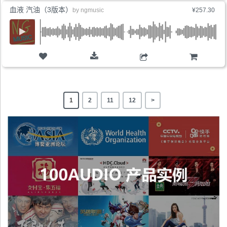
血液 汽油（3版本）
by
ngmusic
¥257.30
购物车
1
2
11
12
>