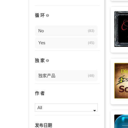
瑜伽
(25)
循 环
驰放
(22)
背景
No
(21)
(83)
影视
Yes
(21)
(45)
松弛
(21)
独 家
慢拍电子乐
(19)
独家产品
(48)
振奋
(19)
浪漫
(18)
作 者
空间
(18)
All
平静的
(17)
发布日期
抒情
(17)