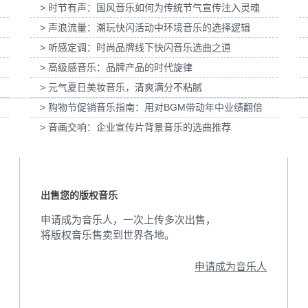
> 时节有声：国风音乐如何为传统节气宣传注入灵魂
动画科普
为伊利宫酪中规格奶皮子酸奶TVC拍摄提供音
为国泰海通证券上
> 声浪流量：潮玩快闪活动中环境音乐的选择逻辑
乐版权
> 听感定调：时尚品牌线下快闪音乐选曲之道
> 高级感音乐：品牌产品的时代旋律
> 元气夏日美妆音乐，清爽满分不粘腻
> 购物节促销音乐指南：用对BGM带动年中业绩翻倍
> 音画交响：企业宣传片背景音乐的选曲推荐
出售您的版权音乐
申请成为音乐人，一次上传多次出售，
将版权音乐售卖到世界各地。
申请成为音乐人