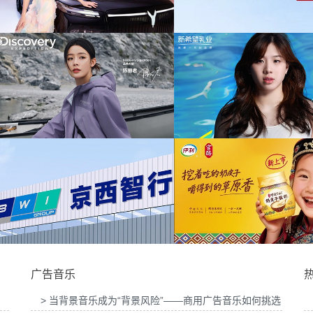
为中信期货有限公司
音乐版权
为中汇人寿三周年宣传项目提供音乐版权
提供音乐
为华为中国行2026山东站传播项目提供音乐
为光明优加x上海
版权
目提
铺活动提供音
为新希望乳业唐钱婷品牌代言项目提供音乐版
为大众汽车ID与众0
权
广告音乐
> 当背景音乐成为“背景风险”——商用广告音乐如何挑选