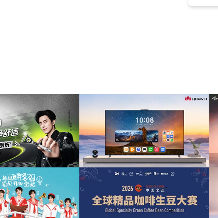
驰放音乐
(12)
希望
(12)
长笛
(11)
有魔力的
(11)
广阔
(11)
lofi
(10)
精美
(10)
励志的
(10)
轻盈
(10)
甜美
(10)
唯美
(9)