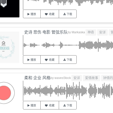
播放
收藏
下载
史诗 悲伤 电影 管弦乐队
神奇
安详
by
Markaska
播放
收藏
下载
柔和 企业 风格
安详
爱情故事
钟情的
by
wavesStock
播放
收藏
下载