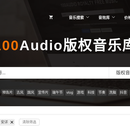
音乐搜索
音效库
价
100
Audio版权音乐
版权音
预告片
古风
国风
宣传片
端午节
vlog
游戏
科技
节奏
洗脑
抖音
安详
清除筛选