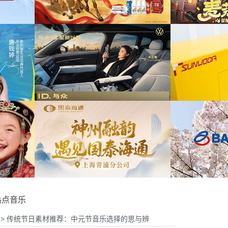
2026年中策略会提供音
为华为Vision智慧屏6鸿蒙智家技术发布会精
为
乐版权
华剪项目提供音乐版权
博物馆马年限定礼盒宣传项
为
供音乐版权
为《出发吧麦芬》2周年活动提供音乐版权
8 KOL摄影制作项目提供
为
音乐版权
为欣旺达武汉商用车展宣发项目提供音乐版权
热点音乐
> 传统节日素材推荐：中元节音乐选择的思与辨