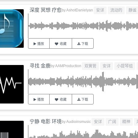
深度 冥想 疗愈
安详
流动的
静谧
by
AshotDanielyan
播放
收藏
下载
寻找 金鹿
双簧管
安详
小提琴组
by
AAMProduction
播放
收藏
下载
宁静 电影 环境
安详
广阔
精神
by
Audioinsmusic