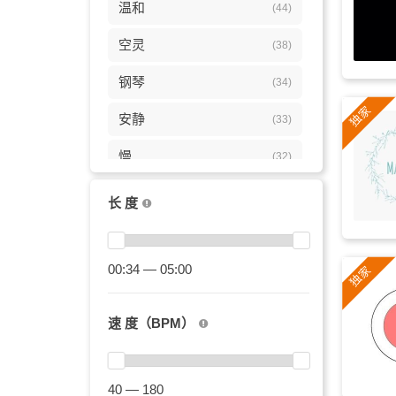
温和
(44)
空灵
(38)
钢琴
(34)
安静
(33)
慢
(32)
舒缓
(30)
长 度
冥想
(29)
沉思
00:34 — 05:00
(28)
冥想的
(28)
速 度（BPM）
沉思的
(28)
柔和的
(26)
40 — 180