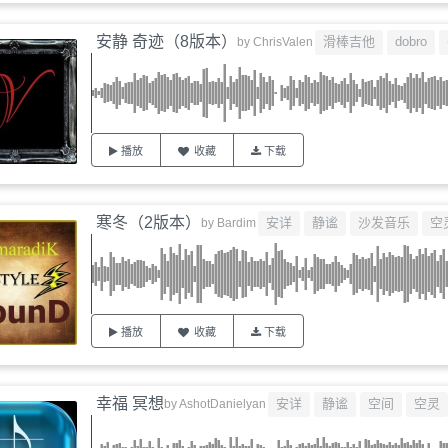
安静 奇迹（8版本）
滑棒吉他
dobro
by
ChrisValen
播放
收藏
下载
寒冬（2版本）
安详
静谧
沙发音乐
空
by
Bardim
播放
收藏
下载
幸福 冥想
安详
静谧
空间
空灵
by
AshotDanielyan