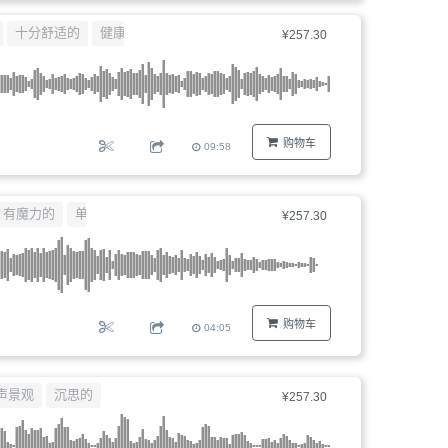
器、
十分舒适的
健康
¥257.30
文
件
编
号...
购物车
09:58
有魔力的
单簧管
¥257.30
购物车
04:05
声景观
沉思的
¥257.30