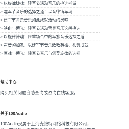
> 以旋律铸魂：建军节活动音乐的挑选考量
海青浦分公司宣传项目提供
为
音乐版权
> 建军节音乐的选择之道：以音律铸军魂
为宝武集团二十四节气清明项目提供音乐版权
> 建军节背景音乐如此成就活动的灵魂
> 铁血与荣光：建军节活动背景音乐这般挑选
> 以旋律铸魂：庄重场合中的军旅音乐选择之道
> 声音的加冕：以建军节音乐致敬英雄、礼赞成就
> 军魂与荣光：建军节音乐与颁奖旋律的选择
帮助中心
购买相关问题自助查询或咨询在线客服。
关于100Audio
100Audio隶属于上海麦铠特网络科技有限公司，