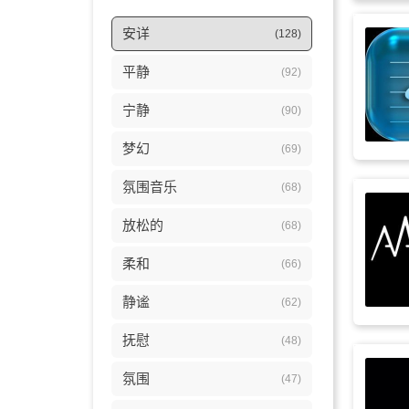
安详
(128)
平静
(92)
宁静
(90)
梦幻
(69)
氛围音乐
(68)
放松的
(68)
柔和
(66)
静谧
(62)
抚慰
(48)
氛围
(47)