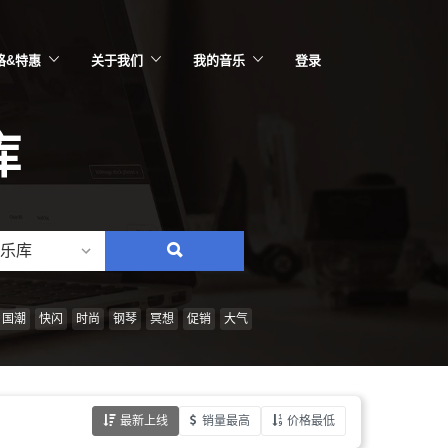
格&特惠
关于我们
我的音乐
登录
库
乐库
搜
索：
情
国潮
快闪
时尚
钢琴
冥想
促销
大气
绪、
风
格、
最新上线
销量最高
价格最低
乐