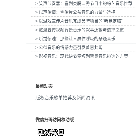
> 笑声节奏器：喜剧类脱口秀节目中的综艺音乐推荐
为欧莱雅-YSL LIBRE「自由之水」妇女节宣
为张家口京西智行科技BWI媒体3D
流动的
(6)
传项目提供音乐版权
> 以声传情：宣传片公益音乐的力量与选择
项目提供音乐版权
> 以游戏宣传片音乐完成品牌项目的“听觉定锚”
钟情的
(6)
> 旅游宣传视频背景音乐的叙事逻辑与选择之道
伤感
(6)
> 听觉惊魂：那些让人屏住呼吸的悬疑音乐
> 公益音乐的情感力量引发善意共鸣
放松
(6)
> 影视音乐：现代快节奏短剧背景音乐挑选的方案
水疗
(6)
精神
(6)
最新动态
温柔
(6)
版权音乐歌单推荐及新闻资讯
都市
(6)
企业
(5)
微信扫码访问移动版
电子
(5)