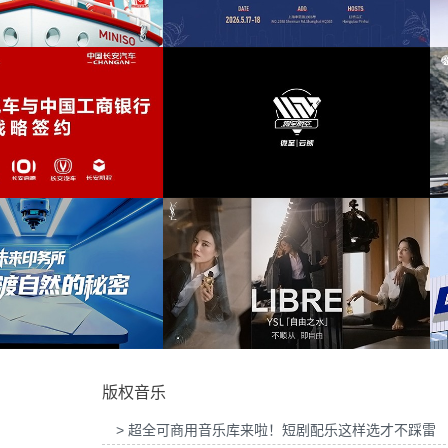
华为智慧屏Mate TV鸿蒙智家发布会提供音
优雅
(9)
乐版权
为东风奕派M8上市发布会项目提供
怀旧
(9)
和声
(8)
忧郁
(8)
2026“中国之选”全球精品咖啡生豆大赛提供
为岚图泰山X8上市发布会互动项目
音乐版权
版权
感性
(8)
深思的
(8)
催眠
(7)
沙发音乐
(7)
微至航空科技公司产品宣传项目提供音乐版
为Discovery expedition北京店
权
乐版权
神奇
(7)
版权音乐
宇宙的
(6)
> 超全可商用音乐库来啦！短剧配乐这样选才不踩雷
黑暗
(6)