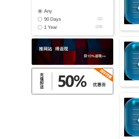
Any
轻松
(16)
90 Days
(1)
治愈
(16)
1 Year
(19)
温暖
(16)
煽情
(15)
激励
(15)
正能量
(15)
新世纪
(14)
纯器乐
(13)
沉郁内省
(13)
自然
(13)