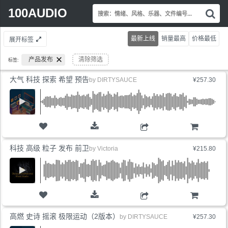
Search
100AUDIO
搜
for:
索
情
最新上线
销量最高
价格最低
展开标签
绪
风
产品发布
清除筛选
标签:
格
乐
大气 科技 探索 希望 预告
by
DIRTYSAUCE
¥257.30
器
文
件
编
号.
购物车
科技 高级 粒子 发布 前卫
by
Victoria
¥215.80
购物车
高燃 史诗 摇滚 极限运动（2版本）
by
DIRTYSAUCE
¥257.30