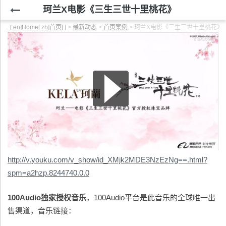
珂兰X电影《三生三世十里桃花》
[:en]Home[:zh]首页[:]
>
最新动态
>
首页案例
>
珂兰X电影《三生三世十里桃花》
视频原址：
http://v.youku.com/v_show/id_XMjk2MDE3NzEzNg==.html?
spm=a2hzp.8244740.0.0
100Audio独家授权音乐
，100Audio平台是此音乐的全球唯一出
售渠道，音乐链接：