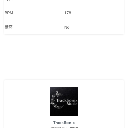
BPM
178
循环
No
TrackSonix