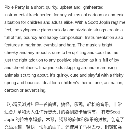
Pixie Party is a short, quirky, upbeat and lighthearted
instrumental track perfect for any whimsical cartoon or comedic
situation for children and adults alike. With a Scott Joplin ragtime
feel, the xylophone piano melody and pizzicato strings create a
full of fun, bouncy and happy composition. Instrumentation also
features a marimba, cymbal and harp. The music’s bright,
cheeky and airy mood is sure to be uplifting and could act as
just the right addition to any positive situation as it is full of joy
and cheerfulness. Imagine kids skipping around or amusing
animals scuttling about. It’s quirky, cute and playful with a frisky
spring and bounce. Ideal for a children’s theme tune, animation,
cartoon or advertising.
《小精灵派对》是一首简短，搞怪，乐观，轻松的音乐，非常
适合儿童和大人任何异想天开的喜剧或卡通情节。 有着Scott
Joplin的拉格泰姆感，木琴，钢琴的旋律和弦乐的拨揍，创造了
充满乐趣，轻快，快乐的曲子。还使用了马林巴琴，铜钹和竖