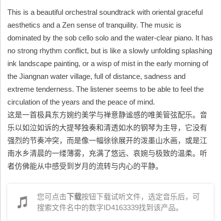
This is a beautiful orchestral soundtrack with oriental graceful
aesthetics and a Zen sense of tranquility. The music is
dominated by the sob cello solo and the water-clear piano. It has
no strong rhythm conflict, but is like a slowly unfolding splashing
ink landscape painting, or a wisp of mist in the early morning of
the Jiangnan water village, full of distance, sadness and
extreme tenderness. The listener seems to be able to feel the
circulation of the years and the peace of mind.
这是一首极具东方婉约美学与禅意静谧感的唯美管弦配乐。音
乐以如泣如诉的大提琴独奏和清透如水的钢琴为主导，它没有
强烈的节奏冲突，而是像一幅徐徐展开的泼墨山水画，或是江
南水乡清晨的一缕薄雾，充满了悠远、哀婉与极致的温柔。听
者仿佛能从中感受到岁月的流转与内心的平静。
您可点击
下载
按钮下载试听文件，选定音乐后，可
搜索文件名中的数字ID4163339找到该产品。