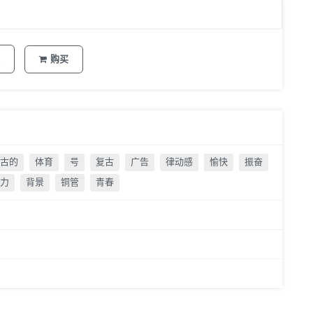
购买
古的
体育
号
复古
广告
律动感
愉快
振奋
力
背景
铜管
青春