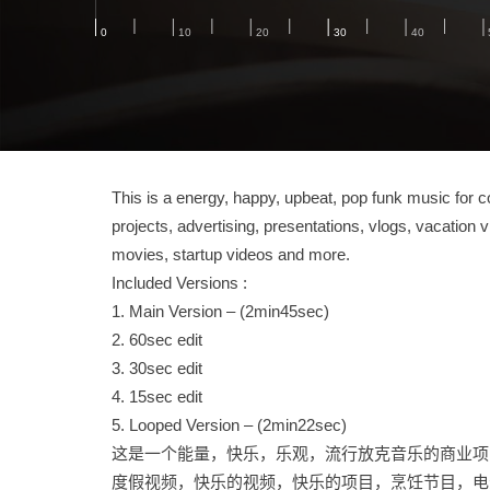
This is a energy, happy, upbeat, pop funk music for
projects, advertising, presentations, vlogs, vacation
movies, startup videos and more.
Included Versions :
1. Main Version – (2min45sec)
2. 60sec edit
3. 30sec edit
4. 15sec edit
5. Looped Version – (2min22sec)
这是一个能量，快乐，乐观，流行放克音乐的商业项目
度假视频，快乐的视频，快乐的项目，烹饪节目，电