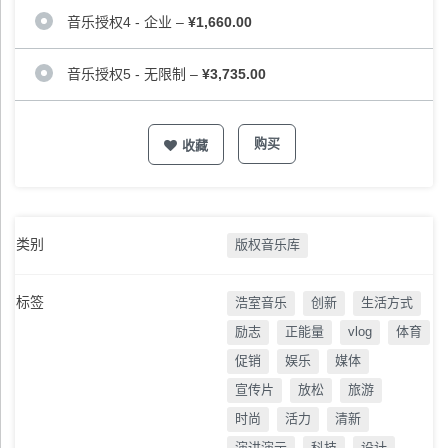
音乐授权4 - 企业
–
¥1,660.00
音乐授权5 - 无限制
–
¥3,735.00
购买
收藏
类别
版权音乐库
标签
浩室音乐
创新
生活方式
励志
正能量
vlog
体育
促销
娱乐
媒体
宣传片
放松
旅游
时尚
活力
清新
演讲演示
科技
设计