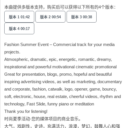
本曲提供多版本支持，购买后可以获得以下所有的4个版本：
版本 1 01:42
版本 2 00:54
版本 3 00:38
版本 4 00:17
Fashion Summer Event – Commercial track for your media
projects.
Atmospheric, dramatic, epic, energetic, romantic, dreamy,
inspirational and powerful motivational cinematic promotional
Great for presentation, blogs, promo, hopeful and beautiful
inspiring advertising videos, as well as marketing, documentary
and corporate, fashion, catwalk, logo, opener, game, bouncy,
soft, electronic, house, real estate, cheerful videos, rhythm and
technology, Fast Slide, funny piano or meditation
Thank you for listening!
时尚夏季活动-您的媒体项目的商业音乐。
大气，戏剧性，史诗，充满活力，浪漫，梦幻，鼓舞人心和强