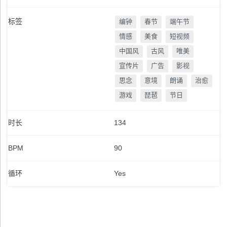
标签
编钟
春节
端午节
情感
美食
短视频
中国风
古风
唯美
宣传片
广告
影视
思念
意境
朗诵
治愈
游戏
琵琶
节日
时长
134
BPM
90
循环
Yes