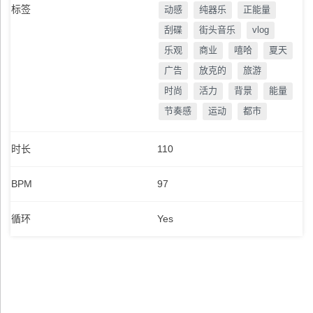
标签
动感
纯器乐
正能量
刮碟
街头音乐
vlog
乐观
商业
嘻哈
夏天
广告
放克的
旅游
时尚
活力
背景
能量
节奏感
运动
都市
时长
110
BPM
97
循环
Yes