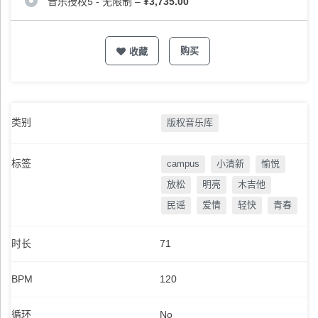
音乐授权5 - 无限制
–
¥3,735.00
购买
收藏
类别
版权音乐库
标签
campus
小清新
愉悦
放松
明亮
木吉他
民谣
爱情
轻快
青春
时长
71
BPM
120
循环
No