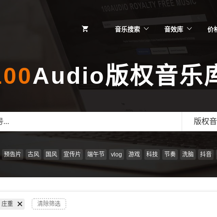
音乐搜索
音效库
价
100
Audio版权音乐
版权音
预告片
古风
国风
宣传片
端午节
vlog
游戏
科技
节奏
洗脑
抖音
庄重
清除筛选