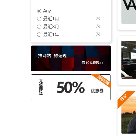
Any
严肃
(63)
最近1月
(4)
运动
(63)
最近3月
(5)
最近1年
(6)
戏剧性
(61)
电子音乐
(59)
灵感
(57)
鼓舞
(57)
宏伟
(55)
恢宏
(53)
恢弘
(53)
激发
(52)