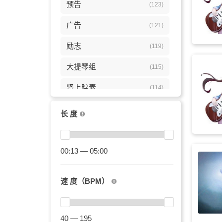
预告
(123)
广告
(121)
励志
(119)
大提琴组
(115)
肾上腺素
(114)
宣传片
(108)
长 度
振奋
(102)
煽情
00:13 — 05:00
(100)
激励
(97)
速 度（BPM）
冒险
(94)
中国风
(85)
40 — 195