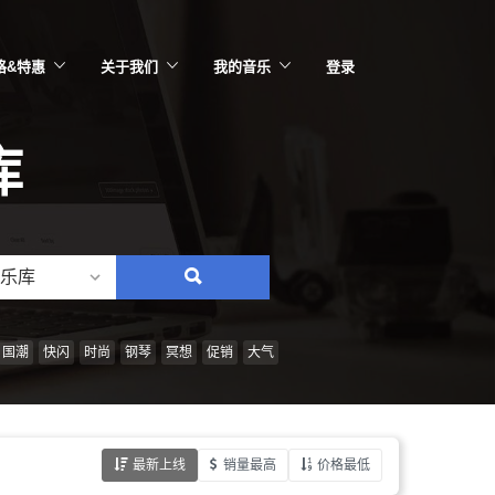
格&特惠
关于我们
我的音乐
登录
库
乐库
搜
索：
情
国潮
快闪
时尚
钢琴
冥想
促销
大气
绪、
风
格、
最新上线
销量最高
价格最低
乐