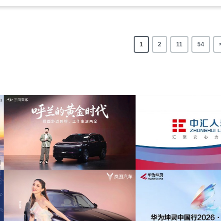
1
2
11
54