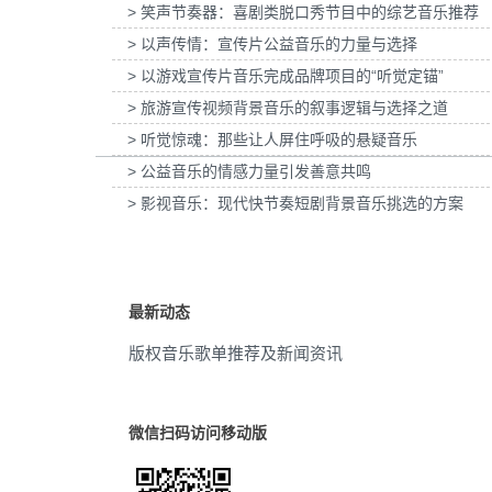
> 笑声节奏器：喜剧类脱口秀节目中的综艺音乐推荐
为欧莱雅-YSL LIBRE「自由之水」妇女节宣
为张家口京西智行科技BWI媒体
古典
(33)
传项目提供音乐版权
> 以声传情：宣传片公益音乐的力量与选择
项目提供音乐版权
> 以游戏宣传片音乐完成品牌项目的“听觉定锚”
平静
(32)
> 旅游宣传视频背景音乐的叙事逻辑与选择之道
情感
(32)
> 听觉惊魂：那些让人屏住呼吸的悬疑音乐
> 公益音乐的情感力量引发善意共鸣
宫殿
(32)
> 影视音乐：现代快节奏短剧背景音乐挑选的方案
渐进
(31)
商业
(31)
最新动态
抒情
(31)
版权音乐歌单推荐及新闻资讯
企业
(30)
管弦乐
(30)
微信扫码访问移动版
活力
(29)