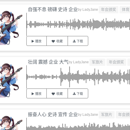
自强不息 磅礴 史诗 企业
年会颁奖
体育
by
LadyJane
播放
收藏
下载
壮阔 震撼 企业 大气
军旅片
年会颁奖
by
LadyJane
播放
收藏
下载
振奋人心 史诗 宣传 企业
军旅片
年会颁
by
LadyJane