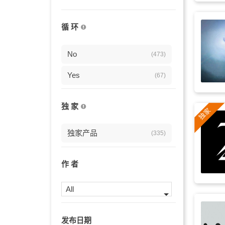
纪录片
(82)
循 环
预告片
(79)
延时摄影
No
(78)
(473)
行动
Yes
(73)
(67)
历史
(70)
独 家
能量
(67)
独家产品
(335)
引子
(65)
沉重
(64)
作 者
磅礴
(64)
All
历史感
(64)
发布日期
碰撞
(63)