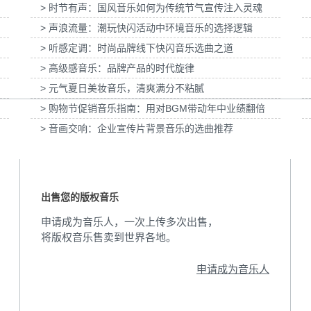
> 时节有声：国风音乐如何为传统节气宣传注入灵魂
3D动画科普
为伊利宫酪中规格奶皮子酸奶TVC拍摄提供音
为国泰海通证
> 声浪流量：潮玩快闪活动中环境音乐的选择逻辑
乐版权
> 听感定调：时尚品牌线下快闪音乐选曲之道
> 高级感音乐：品牌产品的时代旋律
> 元气夏日美妆音乐，清爽满分不粘腻
> 购物节促销音乐指南：用对BGM带动年中业绩翻倍
> 音画交响：企业宣传片背景音乐的选曲推荐
出售您的版权音乐
申请成为音乐人，一次上传多次出售，
将版权音乐售卖到世界各地。
申请成为音乐人