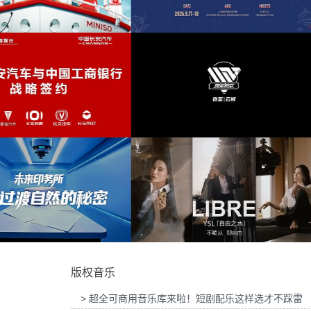
为华为智慧屏Mate TV鸿蒙智家发布会提供音
安静
(42)
乐版权
为东风奕派M8上市发布会项目
激昂
(41)
电视剧
(41)
优雅
(40)
为2026“中国之选”全球精品咖啡生豆大赛提供
为岚图泰山X8上市发布会互动
音乐版权
版权
盛大
(40)
古装
(39)
中国
(39)
武侠
(38)
为微至航空科技公司产品宣传项目提供音乐版
为Discovery expedition
权
乐版权
深沉
(35)
版权音乐
古筝
(35)
> 超全可商用音乐库来啦！短剧配乐这样选才不踩雷
希望
(34)