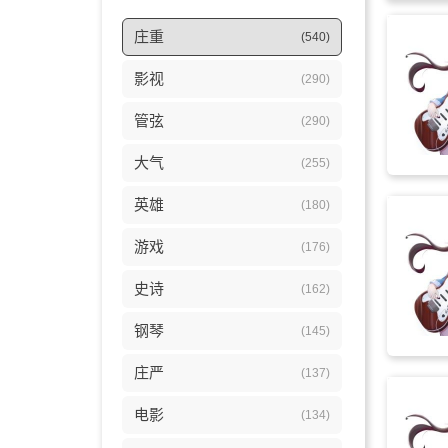
庄重
(540)
影视
(290)
管弦
(290)
大气
(255)
英雄
(180)
游戏
(176)
史诗
(162)
钢琴
(145)
庄严
(137)
电影
(134)