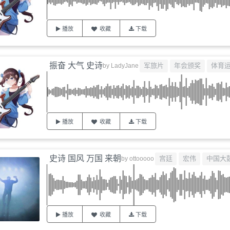
播放
收藏
下载
振奋 大气 史诗
军旅片
年会颁奖
体育
by
LadyJane
播放
收藏
下载
史诗 国风 万国 来朝
宫廷
宏伟
中国大
by
ottooooo
播放
收藏
下载