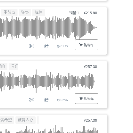
重鼓点
狂野
辉煌
销量:1
¥215.80
购物车
01:27
纪的
号角
¥257.30
购物车
02:37
充满希望
鼓舞人心
手风琴
¥257.30