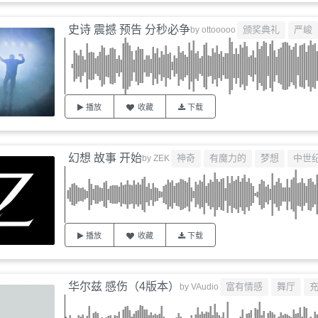
史诗 震撼 预告 分秒必争
颁奖典礼
严峻
by
ottooooo
播放
收藏
下载
幻想 故事 开始
神奇
有魔力的
梦想
中世
by
ZEK
播放
收藏
下载
华尔兹 感伤（4版本）
富有情感
舞厅
by
VAudio