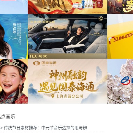
公司2026年中策略会提供音
为华为Vision智慧屏6鸿蒙智家技术发布会精
乐版权
华剪项目提供音乐版权
上海博物馆马年限定礼盒宣传项
目提供音乐版权
为《出发吧麦芬》2周年活动提供音乐版权
与众08 KOL摄影制作项目提供
音乐版权
为欣旺达武汉商用车展宣发项目提供音乐版权
热点音乐
> 传统节日素材推荐：中元节音乐选择的思与辨