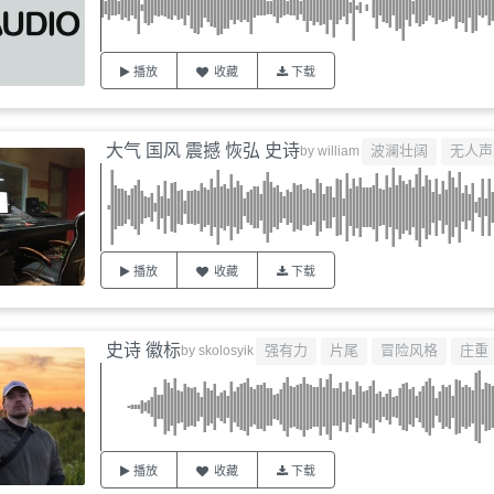
播放
收藏
下载
大气 国风 震撼 恢弘 史诗
波澜壮阔
无人声
by
william
播放
收藏
下载
史诗 徽标
强有力
片尾
冒险风格
庄重
by
skolosyik
播放
收藏
下载