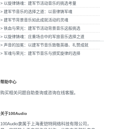
> 以旋律铸魂：建军节活动音乐的挑选考量
券上海青浦分公司宣传项目提供
> 建军节音乐的选择之道：以音律铸军魂
音乐版权
为宝武集团二十四节气清明项目提供音乐版权
> 建军节背景音乐如此成就活动的灵魂
> 铁血与荣光：建军节活动背景音乐这般挑选
> 以旋律铸魂：庄重场合中的军旅音乐选择之道
> 声音的加冕：以建军节音乐致敬英雄、礼赞成就
> 军魂与荣光：建军节音乐与颁奖旋律的选择
帮助中心
购买相关问题自助查询或咨询在线客服。
关于100Audio
100Audio隶属于上海麦铠特网络科技有限公司，