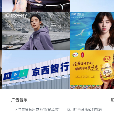
为中信期货有限
提供音乐版权
为中汇人寿三周年宣传项目提供音乐版权
项目提供音乐
为华为中国行2026山东站传播项目提供音乐
为光明优加x
版权
北京店铺活动提供音
为新希望乳业唐钱婷品牌代言项目提供音乐版
为大众汽车ID
权
广告音乐
> 当背景音乐成为“背景风险”——商用广告音乐如何挑选