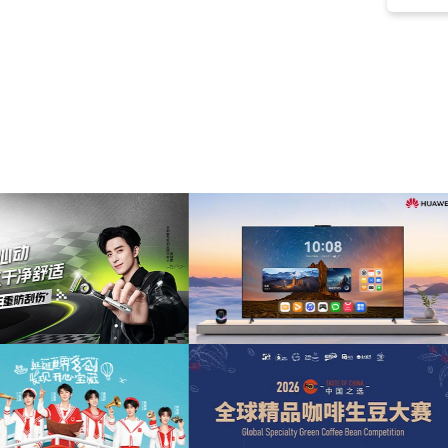
弦乐
(50)
铜管
(49)
战争
(48)
仙侠
(46)
动作
(45)
极好的
(45)
背景
(45)
伤感
(45)
优美
(43)
正能量
(43)
荣耀
(42)