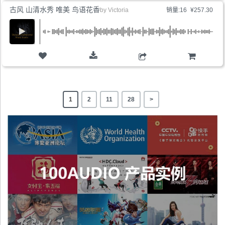
古风 山清水秀 唯美 鸟语花香
by
Victoria
销量:16
¥257.30
购物车
1
2
11
28
>