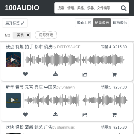
Search
100AUDIO
搜
for:
索
情
最新上线
销量最高
价格最低
展开标签
绪
风
美食
清除筛选
标签:
格
乐
鼓点 有趣 拍手 都市 俏皮
by
DIRTYSAUCE
销量:4
¥215.80
器
文
件
编
号.
购物车
新年 春节 元宵 喜庆 中国风
by
Shanyin
销量:5
¥257.30
购物车
欢快 轻松 清新 综艺 广告
by
shanmusic
销量:9
¥215.80