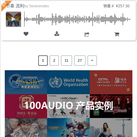
节奏 流利
by
Sevennotes
销量:4
¥257.30
购物车
1
2
11
27
>