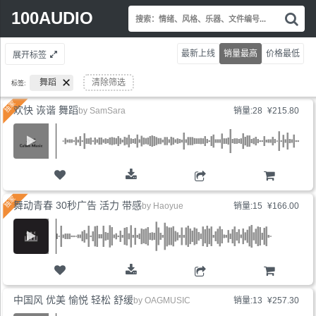
Search
100AUDIO
搜
for:
索
情
最新上线
销量最高
价格最低
展开标签
绪
风
舞蹈
清除筛选
标签:
格
乐
欢快 诙谐 舞蹈
by
SamSara
销量:28
¥215.80
器
文
件
编
号.
购物车
舞动青春 30秒广告 活力 带感
by
Haoyue
销量:15
¥166.00
购物车
中国风 优美 愉悦 轻松 舒缓
by
OAGMUSIC
销量:13
¥257.30