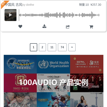
中国风 古风
by
diethe
销量:10
¥257.30
购物车
1
2
11
74
>