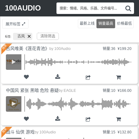
Search
100AUDIO
搜
for:
索
情
最新上线
销量最高
价格最低
展开标签
绪
风
古风
清除筛选
标签:
格
乐
古风唯美《莲花青池》
by
100Audio
销量:36
¥199.20
器
文
件
编
号.
购物车
中国风 紧张 黑暗 危险 悬疑
by
EAGLE
销量:10
¥166.00
购物车
战斗 仙侠 游戏
by
100Audio
销量:15
¥132.80