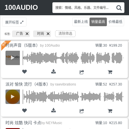
Search
100AUDIO
搜
for:
索
情
最新上线
销量最高
价格最低
展开标签
绪
风
广告
时尚
清除筛选
标签:
格
乐
时尚声音（5版本）
by
100Audio
销量:30
¥199.20
器
文
件
编
号.
购物车
派对 愉快 流行（4版本）
by
rawvibrations
销量:52
¥257.30
购物车
时尚 炫酷 快闪 卡点
by
NEYMusic
销量:10
¥215.80