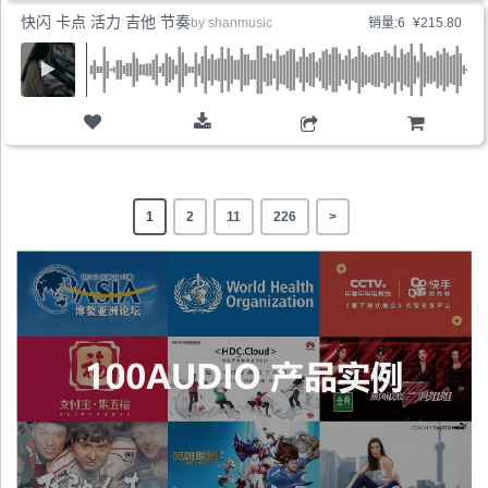
快闪 卡点 活力 吉他 节奏
by
shanmusic
销量:6
¥215.80
购物车
1
2
11
226
>