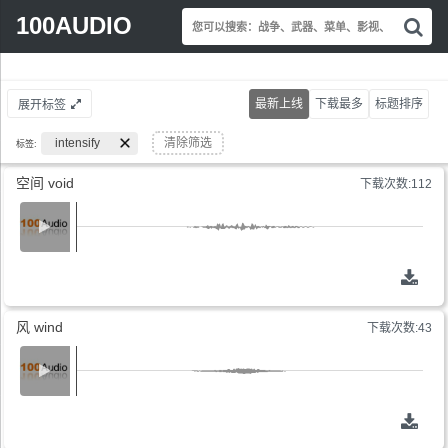
Search for:
100AUDIO
您
以
索
最新上线
下载最多
标题排序
展开标签
争
影视包装氛围渲染
intensify
[+]
清除筛选
标签:
(123)
器
空间 void
下载次数:112
单
视
等
效
键
风 wind
下载次数:43